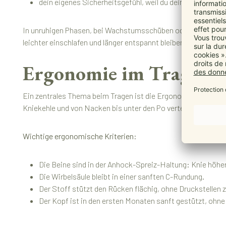
dein eigenes Sicherheitsgefühl, weil du dein Baby nah bei
In unruhigen Phasen, bei Wachstumsschüben oder in den Abends
leichter einschlafen und länger entspannt bleiben.
Ergonomie im Tragetuch
Ein zentrales Thema beim Tragen ist die Ergonomie. Ein Tuch
Kniekehle und von Nacken bis unter den Po verteilt das Gew
Wichtige ergonomische Kriterien:
Die Beine sind in der Anhock-Spreiz-Haltung: Knie höher a
Die Wirbelsäule bleibt in einer sanften C-Rundung.
Der Stoff stützt den Rücken flächig, ohne Druckstellen 
Der Kopf ist in den ersten Monaten sanft gestützt, ohne