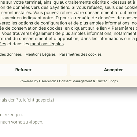
 dir hast
tunden hilft das Tuch vielen Familien, schneller zur Ruhe zu finden
: So sitzt dein Baby wirkl
 unterstützt dein Baby optimal, wenn es korrekt gebunden und fest g
icht gleichmäßig und schützt den noch unreifen Bewegungsapparat.
ls der Po, leicht gespreizt.
zu erzeugen.
 nach vorne zu kippen.