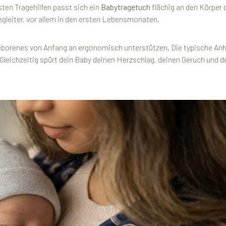
sten Tragehilfen passt sich ein
Babytragetuch
flächig an den Körper 
gleiter, vor allem in den ersten Lebensmonaten.
eborenes von Anfang an ergonomisch unterstützen. Die typische Anho
 Gleichzeitig spürt dein Baby deinen Herzschlag, deinen Geruch und 