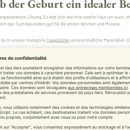
der Geburt ein idealer Beg
anpassbarste Lösung. Es legt sich wie eine zweite Haut um euch, oh
 sich das Tuch besonders gut für die ersten Wochen und Monate.
 du in unserer Kategorie
Tragetücher
unterschiedliche Materialien, 
erheit: Was Babytragetüch
 Alltag. Es ist auch ein Bindungsinstrument. Dein Baby fühlt sich ge
sen.
t bekommt
ratur vom Körperkontakt profitieren