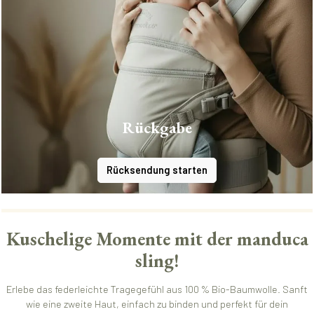
Rückgabe
Rücksendung starten
Kuschelige Momente mit der manduca
sling!
Erlebe das federleichte Tragegefühl aus 100 % Bio-Baumwolle. Sanft
wie eine zweite Haut, einfach zu binden und perfekt für dein