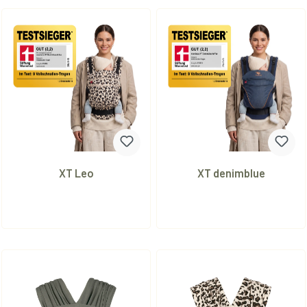
XT Leo
XT denimblue