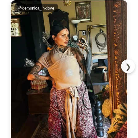
@demonica_inklove
❯