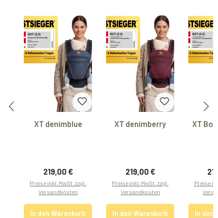
XT denimblue
XT denimberry
XT Bot
Regulärer Preis:
Regulärer Preis:
Reg
219,00 €
219,00 €
21
Preise inkl. MwSt. zzgl.
Preise inkl. MwSt. zzgl.
Preise ink
Versandkosten
Versandkosten
Versa
In den Warenkorb
In den Warenkorb
In den