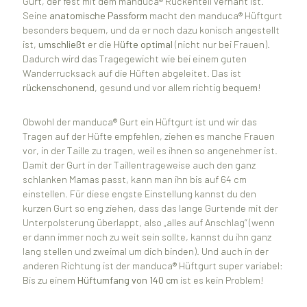
Gurt, der fest mit dem manduca® Rückenteil vernäht ist.
Seine
anatomische Passform
macht den manduca® Hüftgurt
besonders bequem, und da er noch dazu konisch angestellt
ist,
umschließt
er die
Hüfte optimal
(nicht nur bei Frauen).
Dadurch wird das Tragegewicht wie bei einem guten
Wanderrucksack auf die Hüften abgeleitet. Das ist
rückenschonend
, gesund und vor allem richtig
bequem
!
Obwohl der manduca® Gurt ein Hüftgurt ist und wir das
Tragen auf der Hüfte empfehlen, ziehen es manche Frauen
vor, in der Taille zu tragen, weil es ihnen so angenehmer ist.
Damit der Gurt in der Taillentrageweise auch den ganz
schlanken Mamas passt, kann man ihn bis auf 64 cm
einstellen. Für diese engste Einstellung kannst du den
kurzen Gurt so eng ziehen, dass das lange Gurtende mit der
Unterpolsterung überlappt, also „alles auf Anschlag“ (wenn
er dann immer noch zu weit sein sollte, kannst du ihn ganz
lang stellen und zweimal um dich binden). Und auch in der
anderen Richtung ist der manduca® Hüftgurt super variabel:
Bis zu einem
Hüftumfang von 140 cm
ist es kein Problem!