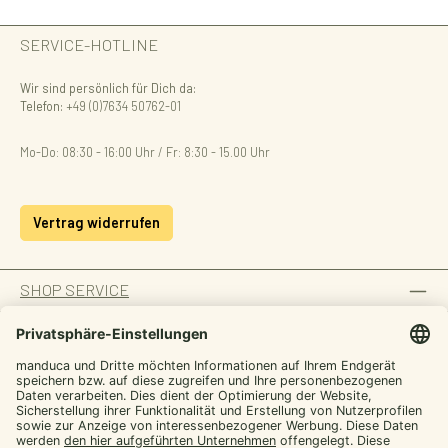
SERVICE-HOTLINE
Wir sind persönlich für Dich da:
Telefon:
+49 (0)7634 50762-01
Mo-Do: 08:30 - 16:00 Uhr / Fr: 8:30 - 15.00 Uhr
Vertrag widerrufen
SHOP SERVICE
INFORMATION
ZAHLUNGSARTEN
Von manduca,
SICHER EINKAUFEN
für dich