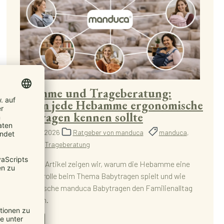
Hebamme und Trageberatung:
Warum jede Hebamme ergonomische
Babytragen kennen sollte
3. April 2026
Ratgeber von manduca
manduca
,
Hebamme
,
Trageberatung
In diesem Artikel zeigen wir, warum die Hebamme eine
Schlüsselrolle beim Thema Babytragen spielt und wie
ergonomische manduca Babytragen den Familienalltag
erleichtern.
Mehr...