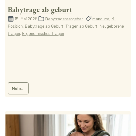
Babytrage ab geburt
15. Mai 2026
Babytragenratgeber
manduca
,
M-
Position
,
Babytrage ab Geburt
,
Tragen ab Geburt
,
Neugeborene
tragen
,
Ergonomisches Tragen
Mehr...