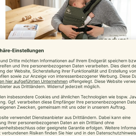
Babytragen wirken auf den ersten
Blick kompliziert, sind aber oft
einfacher und praktischer als
gedacht.
10. April 2026
manduca
,
Babytrage
,
Baby Tragetuch
,
Sicherheit
,
Trageberatung
Babytragen wirken auf den ersten Blick kompliziert, sind
aber oft einfacher und praktischer als gedacht...
Mehr...