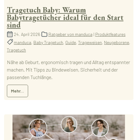
Tragetuch Baby: Warum
Babytragetücher ideal für den Start
sind
24. April 2026
Ratgeber von manduca
|
Produktfeatures
manduca
,
Baby Tragetuch
,
Guide
,
Trageweisen
,
Neugeborene
,
Tragetuch
Nähe ab Geburt, ergonomisch tragen und Alltag entspannter
machen. Mit Tipps zu Bindeweisen, Sicherheit und der
passenden Tuchlänge.
Mehr...