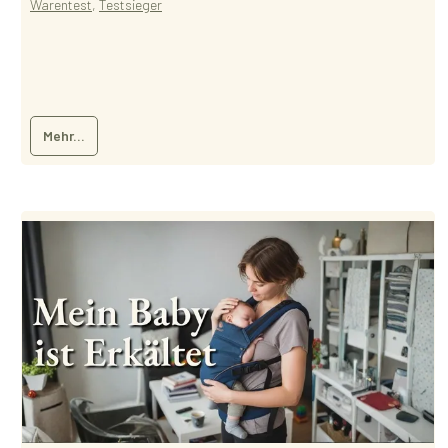
Warentest
,
Testsieger
Mehr...