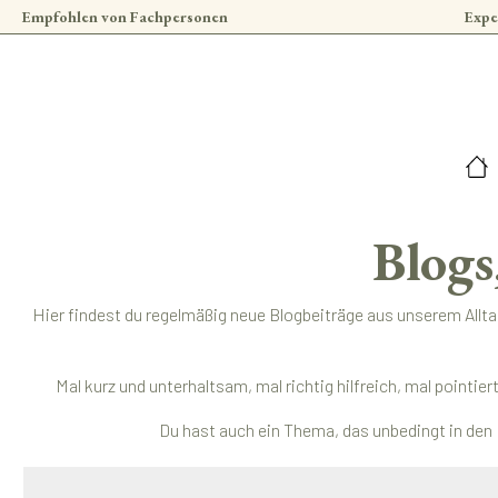
Empfohlen von Fachpersonen
Expe
 Hauptinhalt springen
Zur Suche springen
Zur Hauptnavigation springen
Blogs
Hier findest du regelmäßig neue Blogbeiträge aus unserem Allt
Mal kurz und unterhaltsam, mal richtig hilfreich, mal pointi
Du hast auch ein Thema, das unbedingt in den 