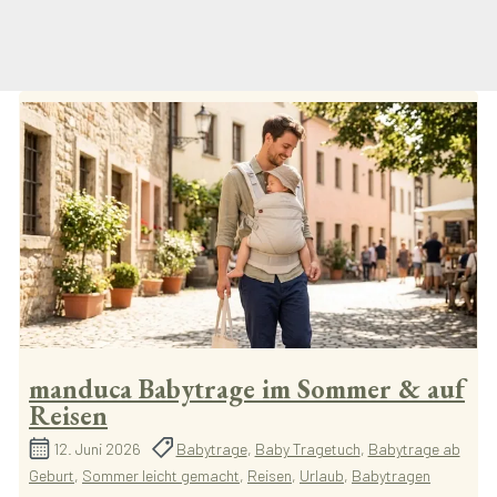
manduca Babytrage im Sommer & auf
Reisen
12. Juni 2026
Babytrage
,
Baby Tragetuch
,
Babytrage ab
Geburt
,
Sommer leicht gemacht
,
Reisen
,
Urlaub
,
Babytragen