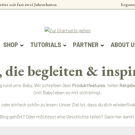
rtise seit fast zwei Jahrzehnten
Ergono
SHOP
TUTORIALS
PARTNER
ABOUT U
, die begleiten & inspi
ag rund ums Baby. Wir schreiben über
Produktfeatures
, teilen
Ratgeb
(mit Baby) eben so mit sich bringt.
ert oder einfach schön zu lesen: Unser Ziel ist, dass du dich wieder
Blog gehört? Oder möchtest eine Geschichte teilen? Dann her damit –