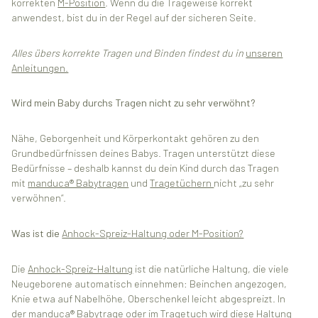
korrekten
M-Position
. Wenn du die Trageweise korrekt
anwendest, bist du in der Regel auf der sicheren Seite.
Alles übers korrekte Tragen und Binden findest du in
unseren
Anleitungen.
Wird mein Baby durchs Tragen nicht zu sehr verwöhnt?
Nähe, Geborgenheit und Körperkontakt gehören zu den
Grundbedürfnissen deines Babys. Tragen unterstützt diese
Bedürfnisse – deshalb kannst du dein Kind durch das Tragen
mit
manduca® Babytragen
und
Tragetüchern
nicht „zu sehr
verwöhnen“.
Was ist die
Anhock-Spreiz-Haltung oder M-Position?
Die
Anhock-Spreiz-Haltung
ist die natürliche Haltung, die viele
Neugeborene automatisch einnehmen: Beinchen angezogen,
Knie etwa auf Nabelhöhe, Oberschenkel leicht abgespreizt. In
der
manduca® Babytrage
oder im
Tragetuch
wird diese Haltung