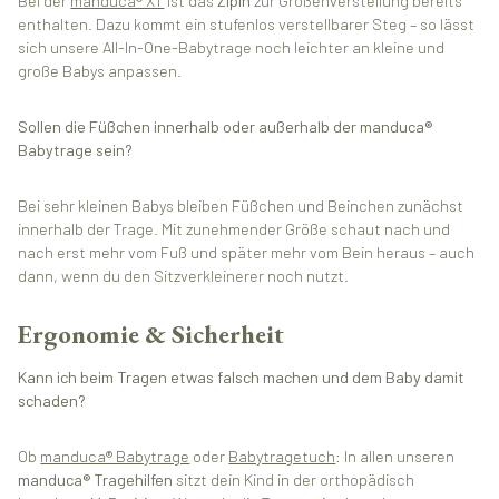
Bei der
manduca® XT
ist das
ZipIn
zur Größenverstellung bereits
enthalten. Dazu kommt ein stufenlos verstellbarer Steg – so lässt
sich unsere All-In-One-Babytrage noch leichter an kleine und
große Babys anpassen.
Sollen die Füßchen innerhalb oder außerhalb der manduca®
Babytrage sein?
Bei sehr kleinen Babys bleiben Füßchen und Beinchen zunächst
innerhalb der Trage. Mit zunehmender Größe schaut nach und
nach erst mehr vom Fuß und später mehr vom Bein heraus – auch
dann, wenn du den Sitzverkleinerer noch nutzt.
Ergonomie & Sicherheit
Kann ich beim Tragen etwas falsch machen und dem Baby damit
schaden?
Ob
manduca® Babytrage
oder
Babytragetuch
: In allen unseren
manduca® Tragehilfen
sitzt dein Kind in der orthopädisch