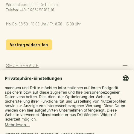
Wir sind persönlich für Dich da:
Telefon:
+49 (0)7634 50762-01
Mo-Do: 08:30 - 16:00 Uhr / Fr: 8:30 - 15.00 Uhr
Vertrag widerrufen
SHOP SERVICE
INFORMATION
ZAHLUNGSARTEN
Von manduca,
SICHER EINKAUFEN
für dich
UNSERE COMMUNITIES
Werde manduca Insider und hol dir Tipps rund
ums Tragen plus exklusive Aktionen
E-mail
Facebook
Instagram
YouTube
TikTok
LinkedIn