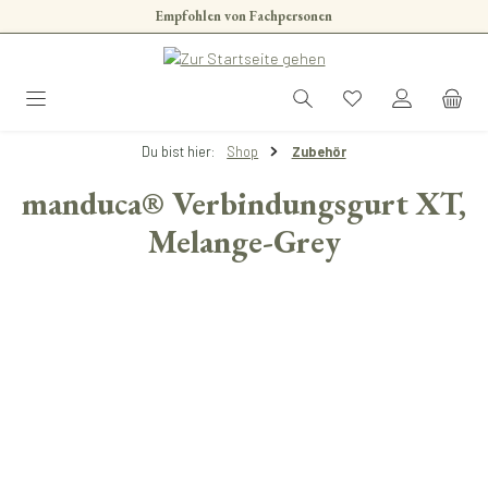
Empfohlen von Fachpersonen
Zum Hauptinhalt springen
Du bist hier:
Shop
Zubehör
manduca® Verbindungsgurt XT,
Melange-Grey
Bildergalerie überspringen