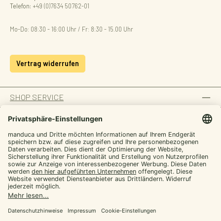
Telefon:
+49 (0)7634 50762-01
Mo-Do: 08:30 - 16:00 Uhr / Fr: 8:30 - 15.00 Uhr
Vertrag widerrufen
SHOP SERVICE
INFORMATION
ZAHLUNGSARTEN
Von manduca,
SICHER EINKAUFEN
für dich
UNSERE COMMUNITIES
Werde manduca Insider und hol dir Tipps rund
ums Tragen plus exklusive Aktionen
E-mail
Facebook
Instagram
YouTube
TikTok
LinkedIn