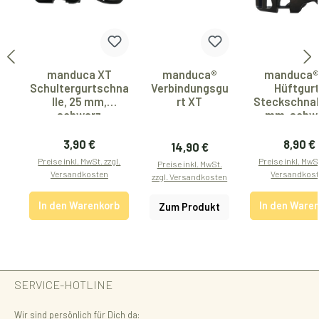
manduca XT
manduca®
manduca®
Schultergurtschna
Verbindungsgu
Hüftgur
lle, 25 mm,
rt XT
Steckschnall
schwarz
mm, schw
Regulärer Preis:
Regulär
3,90 €
8,90 €
Regulärer Preis:
14,90 €
Preise inkl. MwSt. zzgl.
Preise inkl. MwSt
Preise inkl. MwSt.
Versandkosten
Versandkos
zzgl. Versandkosten
In den Warenkorb
In den Ware
Zum Produkt
SERVICE-HOTLINE
Wir sind persönlich für Dich da: