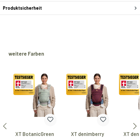
Produktsicherheit
Produktgalerie überspringen
weitere Farben
XT BotanicGreen
XT denimberry
XT den