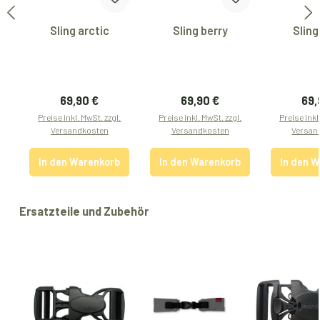
Sling arctic
Sling berry
Sling
Regulärer Preis:
Regulärer Preis:
Reg
69,90 €
69,90 €
69,
Preise inkl. MwSt. zzgl.
Preise inkl. MwSt. zzgl.
Preise inkl
Versandkosten
Versandkosten
Versan
In den Warenkorb
In den Warenkorb
In den 
Produktgalerie überspringen
Ersatzteile und Zubehör