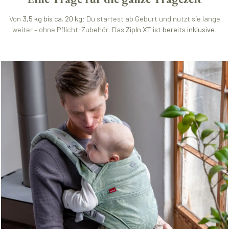
Von
3,5 kg bis ca. 20 kg
: Du startest ab Geburt und nutzt sie lange
weiter – ohne Pflicht-Zubehör. Das
ZipIn XT ist bereits inklusive
.