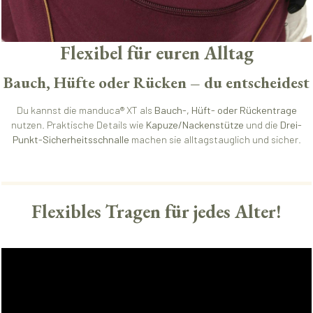
Flexibel für euren Alltag
Bauch, Hüfte oder Rücken – du entscheidest
Du kannst die manduca® XT als
Bauch-, Hüft- oder Rückentrage
nutzen. Praktische Details wie
Kapuze/Nackenstütze
und die
Drei-
Punkt-Sicherheitsschnalle
machen sie alltagstauglich und sicher.
Flexibles Tragen für jedes Alter!