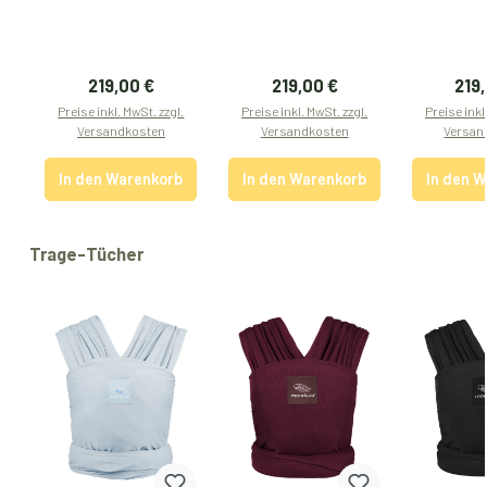
Regulärer Preis:
Regulärer Preis:
Regu
219,00 €
219,00 €
219
Preise inkl. MwSt. zzgl.
Preise inkl. MwSt. zzgl.
Preise inkl
Versandkosten
Versandkosten
Versan
In den Warenkorb
In den Warenkorb
In den 
Produktgalerie überspringen
Trage-Tücher