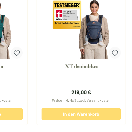
on
XT denimblue
reis:
Regulärer Preis:
219,00 €
andkosten
Preise inkl. MwSt. zzgl. Versandkosten
b
In den Warenkorb