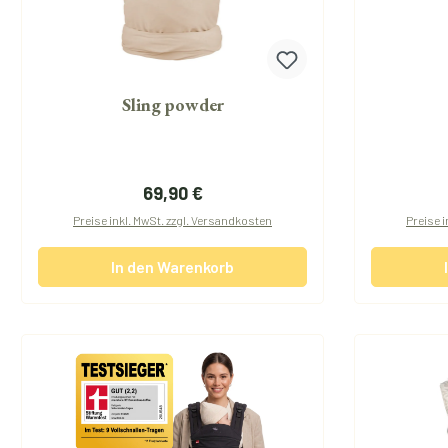
Sling powder
Regulärer Preis:
69,90 €
Preise inkl. MwSt. zzgl. Versandkosten
Preise i
In den Warenkorb