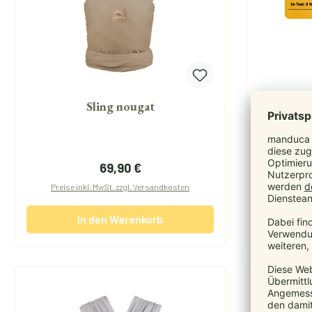
Sling nougat
X
Regulärer Preis:
69,90 €
Preise inkl. MwSt. zzgl. Versandkosten
Preise i
In den Warenkorb