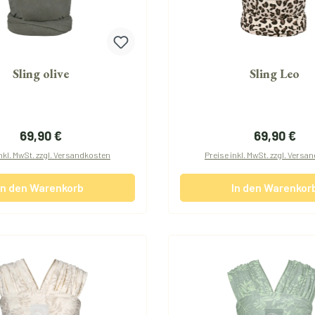
Sling olive
Sling Leo
Regulärer Preis:
Regulärer P
69,90 €
69,90 €
nkl. MwSt. zzgl. Versandkosten
Preise inkl. MwSt. zzgl. Vers
In den Warenkorb
In den Warenkor