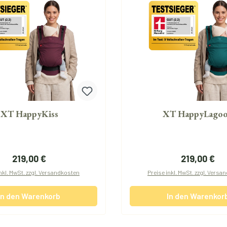
XT HappyKiss
XT HappyLago
Regulärer Preis:
Regulärer P
219,00 €
219,00 €
nkl. MwSt. zzgl. Versandkosten
Preise inkl. MwSt. zzgl. Vers
In den Warenkorb
In den Warenkor