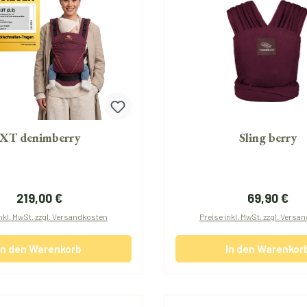
XT denimberry
Sling berry
Regulärer Preis:
Regulärer P
219,00 €
69,90 €
nkl. MwSt. zzgl. Versandkosten
Preise inkl. MwSt. zzgl. Vers
In den Warenkorb
In den Warenkor