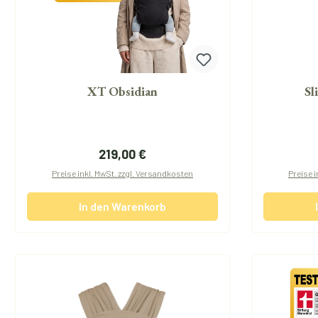
XT Obsidian
Sl
Regulärer Preis:
219,00 €
Preise inkl. MwSt. zzgl. Versandkosten
Preise i
In den Warenkorb