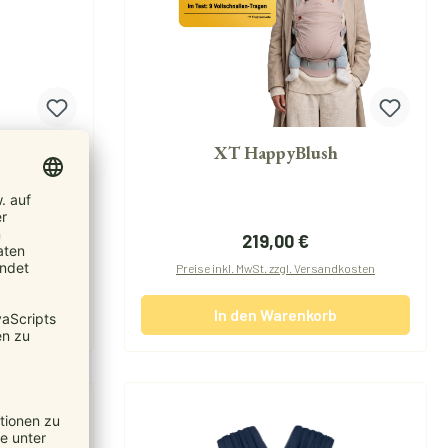
XT HappyBlush
reis:
Regulärer Preis:
219,00 €
andkosten
Preise inkl. MwSt. zzgl. Versandkosten
b
In den Warenkorb