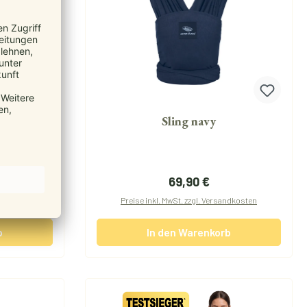
k
Sling navy
reis:
Regulärer Preis:
69,90 €
andkosten
Preise inkl. MwSt. zzgl. Versandkosten
b
In den Warenkorb