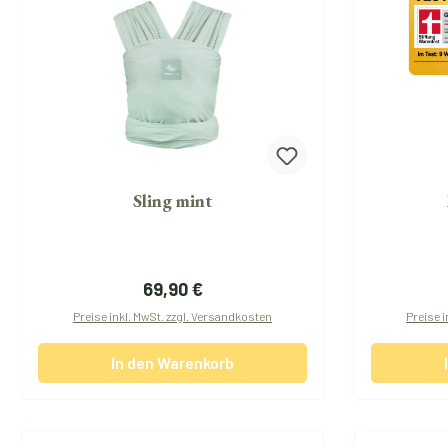
Sling mint
Regulärer Preis:
69,90 €
Preise inkl. MwSt. zzgl. Versandkosten
Preise i
In den Warenkorb