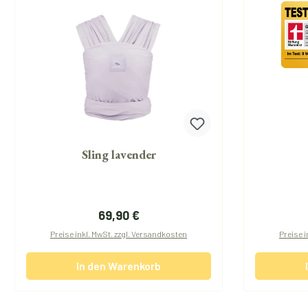
Sling lavender
Regulärer Preis:
69,90 €
Preise inkl. MwSt. zzgl. Versandkosten
Preise i
In den Warenkorb