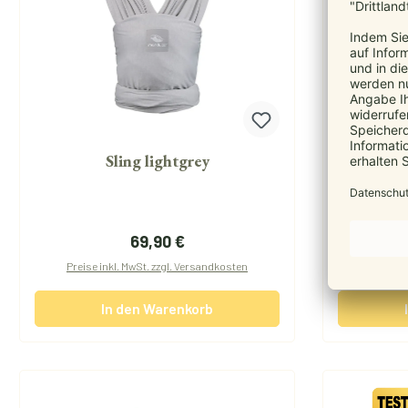
Sling lightgrey
X
Regulärer Preis:
69,90 €
Preise inkl. MwSt. zzgl. Versandkosten
Preise i
In den Warenkorb