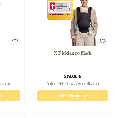
XT Melange-Black
reis:
Regulärer Preis:
219,00 €
andkosten
Preise inkl. MwSt. zzgl. Versandkosten
b
In den Warenkorb