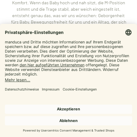
Komfort. Wenn das Baby hoch und nah sitzt, die M-Position
stimmt und die Trage stabil, aber weich eingestellt ist,
entsteht genau das, was wir uns wünschen: Geborgenheit
fürs Baby, Bewegungsfreiheit für uns und ein Alltag, der sich
weniger chaotisch anfühlt. manduca® unterstützt diesen
Weg mit mitwachsenden, alltagstauglichen Lösungen.
Von manduca,
für dich
Werde manduca Insider und hol dir Tipps rund
ums Tragen plus exklusive Aktionen
E-mail
Jetzt Insider Vorteile
sichern
nein, danke
Jetzt im manduca® Shop starten
Wenn wir Ergonomisch ab Geburt wirklich erleben wollen,