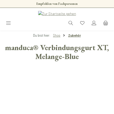
Empfohlen von Fachpersonen
Zum Hauptinhalt springen
Du bist hier:
Shop
Zubehör
manduca® Verbindungsgurt XT,
Melange-Blue
Bildergalerie überspringen