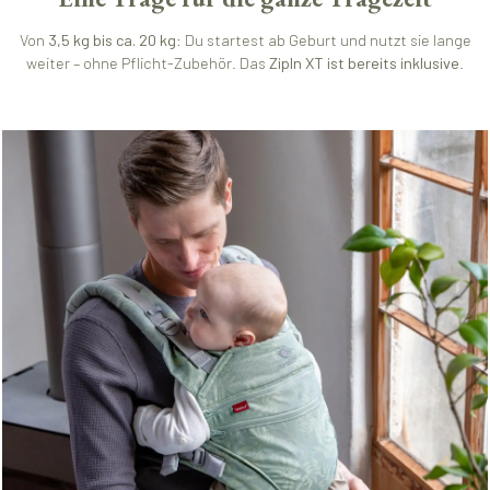
Von
3,5 kg bis ca. 20 kg
: Du startest ab Geburt und nutzt sie lange
weiter – ohne Pflicht-Zubehör. Das
ZipIn XT ist bereits inklusive
.