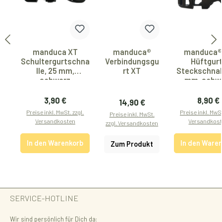
manduca XT
manduca®
manduca®
Schultergurtschna
Verbindungsgu
Hüftgur
lle, 25 mm,
rt XT
Steckschnall
schwarz
mm, schw
Regulärer Preis:
Regulär
3,90 €
8,90 €
Regulärer Preis:
14,90 €
Preise inkl. MwSt. zzgl.
Preise inkl. MwSt
Preise inkl. MwSt.
Versandkosten
Versandkos
zzgl. Versandkosten
In den Warenkorb
In den Ware
Zum Produkt
SERVICE-HOTLINE
Wir sind persönlich für Dich da: