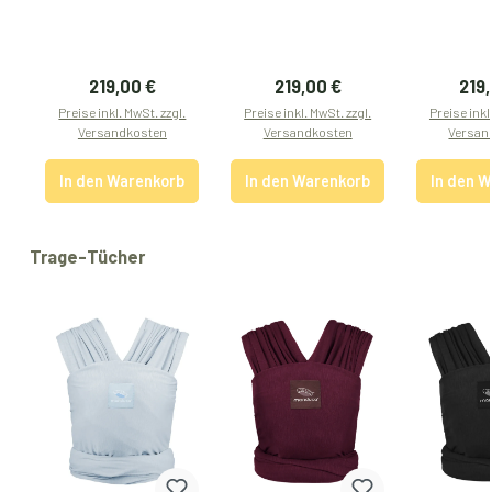
Regulärer Preis:
Regulärer Preis:
Regu
219,00 €
219,00 €
219
Preise inkl. MwSt. zzgl.
Preise inkl. MwSt. zzgl.
Preise inkl
Versandkosten
Versandkosten
Versan
In den Warenkorb
In den Warenkorb
In den 
Produktgalerie überspringen
Trage-Tücher