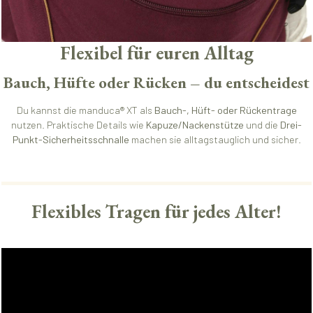
Flexibel für euren Alltag
Bauch, Hüfte oder Rücken – du entscheidest
Du kannst die manduca® XT als
Bauch-, Hüft- oder Rückentrage
nutzen. Praktische Details wie
Kapuze/Nackenstütze
und die
Drei-
Punkt-Sicherheitsschnalle
machen sie alltagstauglich und sicher.
Flexibles Tragen für jedes Alter!