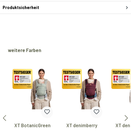
Produktsicherheit
Produktgalerie überspringen
weitere Farben
XT BotanicGreen
XT denimberry
XT den