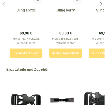
Sling arctic
Sling berry
Sling
Regulärer Preis:
Regulärer Preis:
Reg
69,90 €
69,90 €
69,
Preise inkl. MwSt. zzgl.
Preise inkl. MwSt. zzgl.
Preise inkl
Versandkosten
Versandkosten
Versan
In den Warenkorb
In den Warenkorb
In den 
Produktgalerie überspringen
Ersatzteile und Zubehör