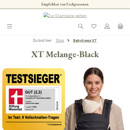
Empfohlen von Fachpersonen
Zum Hauptinhalt springen
Du bist hier:
Shop
Babytrage XT
XT Melange-Black
Bildergalerie überspringen