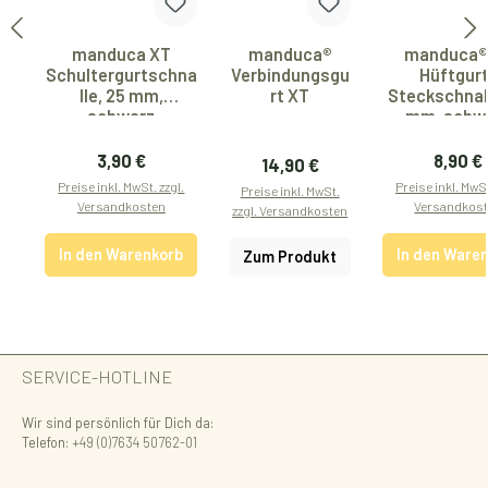
manduca XT
manduca®
manduca®
Schultergurtschna
Verbindungsgu
Hüftgur
lle, 25 mm,
rt XT
Steckschnall
schwarz
mm, schw
Regulärer Preis:
Regulär
3,90 €
8,90 €
Regulärer Preis:
14,90 €
Preise inkl. MwSt. zzgl.
Preise inkl. MwSt
Preise inkl. MwSt.
Versandkosten
Versandkos
zzgl. Versandkosten
In den Warenkorb
In den Ware
Zum Produkt
SERVICE-HOTLINE
Wir sind persönlich für Dich da:
Telefon:
+49 (0)7634 50762-01