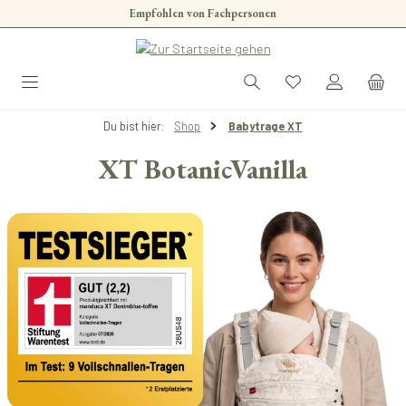
Empfohlen von Fachpersonen
Zum Hauptinhalt springen
Du bist hier:
Shop
Babytrage XT
XT BotanicVanilla
Bildergalerie überspringen