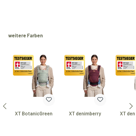
Produktgalerie überspringen
weitere Farben
XT BotanicGreen
XT denimberry
XT den