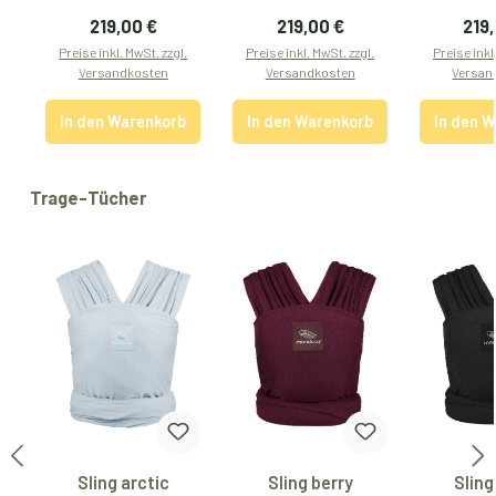
Regulärer Preis:
Regulärer Preis:
Regu
219,00 €
219,00 €
219
Preise inkl. MwSt. zzgl.
Preise inkl. MwSt. zzgl.
Preise inkl
Versandkosten
Versandkosten
Versan
In den Warenkorb
In den Warenkorb
In den 
Produktgalerie überspringen
Trage-Tücher
Sling arctic
Sling berry
Sling