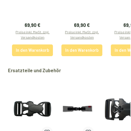
Regulärer Preis:
Regulärer Preis:
Reg
69,90 €
69,90 €
69,
Preise inkl. MwSt. zzgl.
Preise inkl. MwSt. zzgl.
Preise inkl
Versandkosten
Versandkosten
Versan
In den Warenkorb
In den Warenkorb
In den 
Produktgalerie überspringen
Ersatzteile und Zubehör