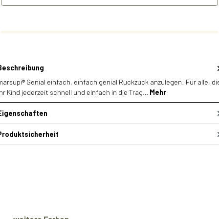
Beschreibung
marsupi® Genial einfach, einfach genial Ruckzuck anzulegen: Für alle, di
ihr Kind jederzeit schnell und einfach in die Trag…
Mehr
Eigenschaften
Produktsicherheit
Produktgalerie überspringen