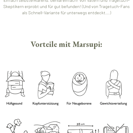
Einfach selbsterklärend. Genial einfach! Von Vätern und Tragetuch-
Skeptikern erprobt und für gut befunden! (Und von Tragetuch-Fans
als Schnell-Variante für unterwegs entdeckt….)
Vorteile mit Marsupi: