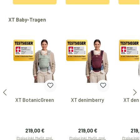
Produktgalerie überspringen
XT Baby-Tragen
XT BotanicGreen
XT denimberry
XT den
Regulärer Preis:
Regulärer Preis:
Regu
219,00 €
219,00 €
219
Preise inkl. MwSt. zzgl.
Preise inkl. MwSt. zzgl.
Preise inkl