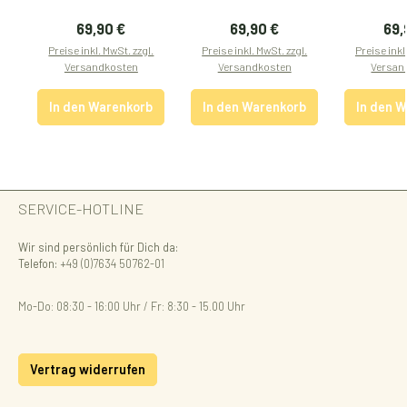
Regulärer Preis:
Regulärer Preis:
Reg
69,90 €
69,90 €
69,
Preise inkl. MwSt. zzgl.
Preise inkl. MwSt. zzgl.
Preise inkl
Versandkosten
Versandkosten
Versan
In den Warenkorb
In den Warenkorb
In den 
SERVICE-HOTLINE
Wir sind persönlich für Dich da:
Telefon:
+49 (0)7634 50762-01
Mo-Do: 08:30 - 16:00 Uhr / Fr: 8:30 - 15.00 Uhr
Vertrag widerrufen