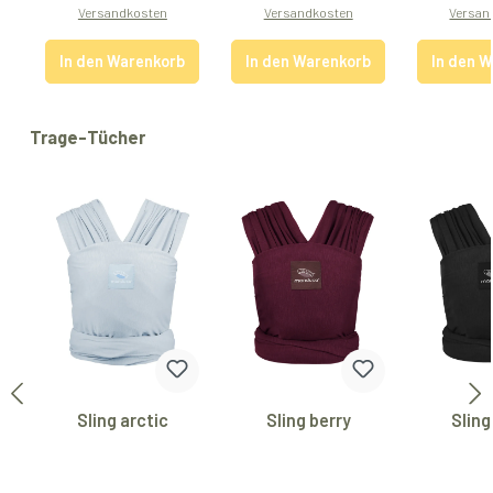
Versandkosten
Versandkosten
Versan
In den Warenkorb
In den Warenkorb
In den 
Produktgalerie überspringen
Trage-Tücher
Sling arctic
Sling berry
Sling