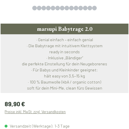
marsupi Babytrage 2.0
· Genial einfach – einfach genial
· Die Babytrage mit intuitivem Klettsystem
ready in seconds
· Inklusive „Bändiger“
die perfekte Einstellung für dein Neugeborenes
· Für Babys und Kleinkinder geeignet:
hält easy von 3,5–15 kg
· 100 % Baumwolle (kbA / organic cotton)
soft für dein Mini-Me, clean fürs Gewissen
Regulärer Preis:
89,90 €
Preise inkl. MwSt. zzgl. Versandkosten
Versandzeit (Werktage): 1-3 Tage