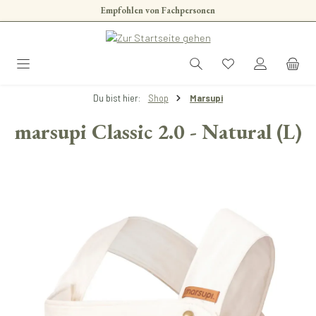
Empfohlen von Fachpersonen
Zum Hauptinhalt springen
Du bist hier:
Shop
Marsupi
marsupi Classic 2.0 - Natural (L)
Bildergalerie überspringen