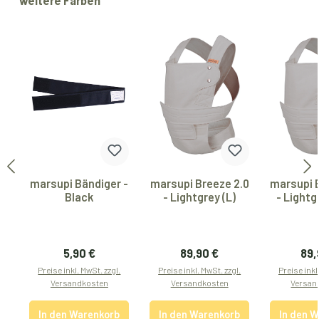
weitere Farben
marsupi Bändiger -
marsupi Breeze 2.0
marsupi 
Black
- Lightgrey (L)
- Lightg
Regulärer Preis:
Regulärer Preis:
Reg
5,90 €
89,90 €
89,
Preise inkl. MwSt. zzgl.
Preise inkl. MwSt. zzgl.
Preise inkl
Versandkosten
Versandkosten
Versan
In den Warenkorb
In den Warenkorb
In den 