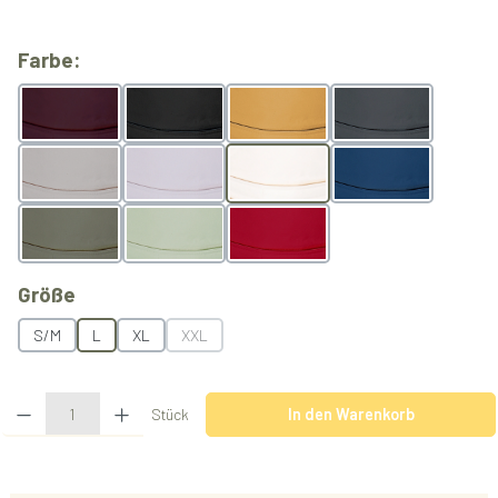
auswählen
Farbe:
Berry
Black
Butterscotch
Grey
Light Grey
Lilac
Natur
Ocean
Olive
Pistachio
Rubyred
auswählen
Größe
S/M
L
XL
XXL
(Diese Option ist zurzeit nicht verfügbar.)
Produkt Anzahl: Gib den gewünschten Wert ein oder benutze die Schaltflächen u
Stück
In den Warenkorb