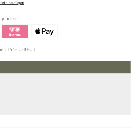
tel hinzufügen
ngsarten:
ertes Bild 1
Benutzerdefiniertes Bild 2
Benutzerdefiniertes Bild 3
er:
144-10-10-001