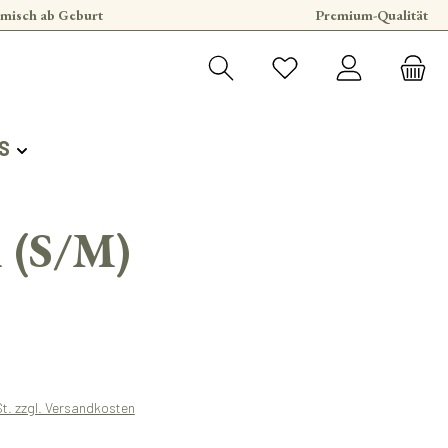
misch ab Geburt
Premium-Qualität
S
l (S/M)
s:
St. zzgl. Versandkosten