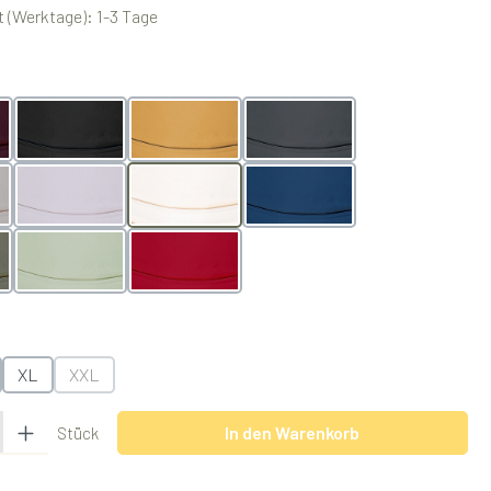
 (Werktage): 1-3 Tage
swählen
Black
Butterscotch
Grey
Grey
Lilac
Natur
Ocean
Pistachio
Rubyred
swählen
XL
XXL
(Diese Option ist zurzeit nicht verfügbar.)
 Gib den gewünschten Wert ein oder benutze die Schaltflächen um die Anzah
In den Warenkorb
Stück