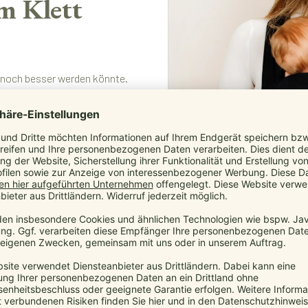
m Klett
t noch besser werden könnte.
ischen Hersteller die marsupi