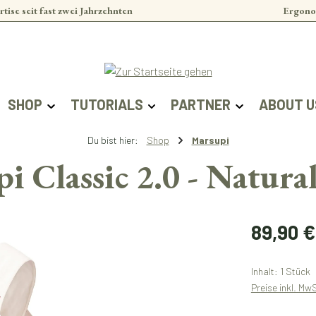
rtise seit fast zwei Jahrzehnten
Ergono
SHOP
TUTORIALS
PARTNER
ABOUT U
Du bist hier:
Shop
Marsupi
i Classic 2.0 - Natura
Regulärer Prei
89,90 €
Inhalt:
1 Stück
Preise inkl. Mw