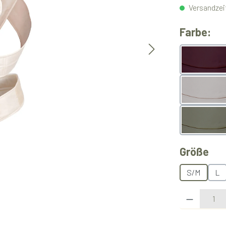
Versandzeit
au
Farbe:
Berry
Light 
Olive
au
Größe
S/M
L
Produkt Anzahl: