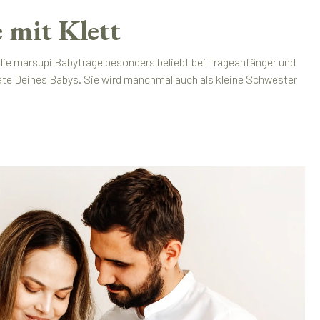
 mit Klett
 die marsupi Babytrage besonders beliebt bei Trageanfänger und
nate Deines Babys. Sie wird manchmal auch als kleine Schwester