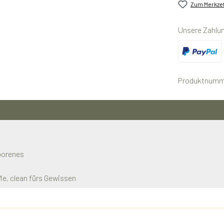
Zum Merkzet
Unsere Zahlu
Benutzerdefini
Produktnumm
eborenes
Me, clean fürs Gewissen