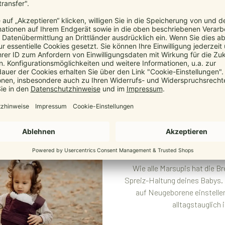
Ergon
Passt sich s
Wie alle Marsupis hat die B
Spreiz-Haltung deines Babys. D
auf Neugeborene einstellen
alltagstauglich 