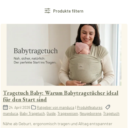
Produkte filtern
Tragetuch Baby: Warum Babytragetücher ideal
für den Start sind
24. April 2026
Ratgeber von manduca
|
Produktfeatures
manduca
,
Baby Tragetuch
,
Guide
,
Trageweisen
,
Neugeborene
,
Tragetuch
Nähe ab Geburt, ergonomisch tragen und Alltag entspannter