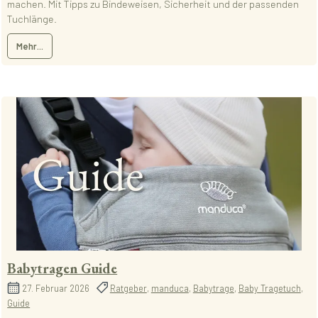
machen. Mit Tipps zu Bindeweisen, Sicherheit und der passenden
Tuchlänge.
Mehr...
Babytragen Guide
27. Februar 2026
Ratgeber
,
manduca
,
Babytrage
,
Baby Tragetuch
,
Guide