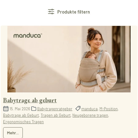
Produkte filtern
Babytrage ab geburt
15. Mai 2026
Babytragenratgeber
manduca
,
M-Position
,
Babytrage ab Geburt
,
Tragen ab Geburt
,
Neugeborene tragen
,
Ergonomisches Tragen
Mehr...