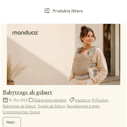
Produkte filtern
Babytrage ab geburt
15. Mai 2026
Babytragenratgeber
manduca
,
M-Position
,
Babytrage ab Geburt
,
Tragen ab Geburt
,
Neugeborene tragen
,
Ergonomisches Tragen
Mehr...