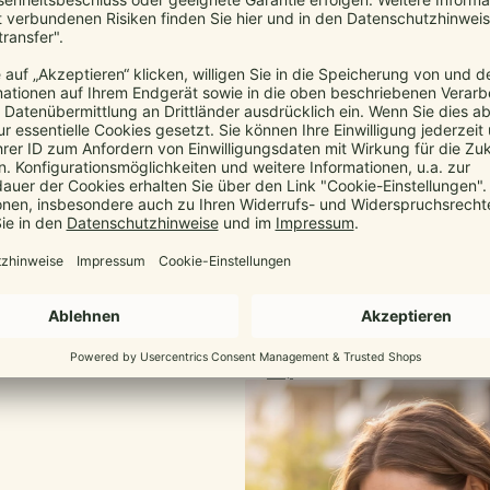
SHOP SERVICE
Original oder Fake?
Kontaktiere uns
Rücksendung starten
FAQ