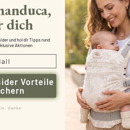
manduca,
r dich
SICHER EINKAUFEN
der und hol dir Tipps rund
klusive Aktionen
Mehrfach ausgezeichnet und zertifiziert!
sider Vorteile
ichern
ein, danke
esetzl. Mehrwertsteuer zzgl.
Versandkosten
und ggf. Nachnahmegebühren, wenn nicht 