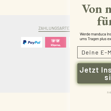
Von 
fü
ZAHLUNGSARTEN
Werde manduca Insi
ums Tragen plus ex
E-mail
Benutzerdefiniertes Bild 1
Benutzerdefiniertes Bild 2
Benutzerdefiniertes Bild 3
Jetzt In
s
n
Alle Preise inkl. g