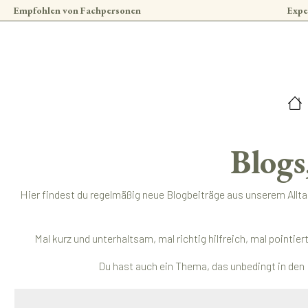
Empfohlen von Fachpersonen
Expe
 Hauptinhalt springen
Zur Suche springen
Zur Hauptnavigation springen
Blogs
Hier findest du regelmäßig neue Blogbeiträge aus unserem Allt
Mal kurz und unterhaltsam, mal richtig hilfreich, mal pointi
Du hast auch ein Thema, das unbedingt in den 