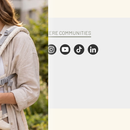
UNSERE COMMUNITIES
Facebook
Instagram
YouTube
TikTok
LinkedIn
anders angegeben.