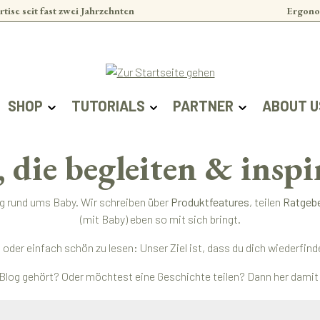
rtise seit fast zwei Jahrzehnten
Ergono
SHOP
TUTORIALS
PARTNER
ABOUT U
, die begleiten & inspi
ag rund ums Baby. Wir schreiben über
Produktfeatures
, teilen
Ratgeb
(mit Baby) eben so mit sich bringt.
ert oder einfach schön zu lesen: Unser Ziel ist, dass du dich wieder
Blog gehört? Oder möchtest eine Geschichte teilen? Dann her damit –