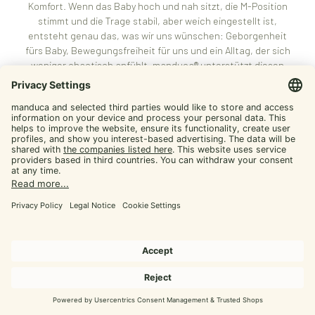
Komfort. Wenn das Baby hoch und nah sitzt, die M-Position
stimmt und die Trage stabil, aber weich eingestellt ist,
entsteht genau das, was wir uns wünschen: Geborgenheit
fürs Baby, Bewegungsfreiheit für uns und ein Alltag, der sich
weniger chaotisch anfühlt. manduca® unterstützt diesen
Weg mit mitwachsenden, alltagstauglichen Lösungen.
Von manduca,
für dich
Werde manduca Insider und hol dir Tipps rund
ums Tragen plus exklusive Aktionen
E-mail
Jetzt Insider Vorteile
sichern
nein, danke
Jetzt im manduca® Shop starten
Wenn wir Ergonomisch ab Geburt wirklich erleben wollen,