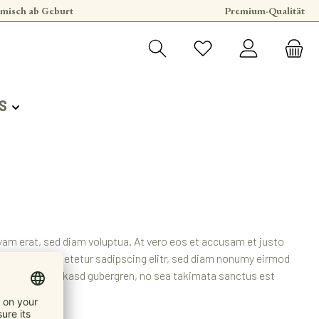
misch ab Geburt
Premium-Qualität
S
yam erat, sed diam voluptua. At vero eos et accusam et justo
sit amet, consetetur sadipscing elitr, sed diam nonumy eirmod
um. Stet clita kasd gubergren, no sea takimata sanctus est