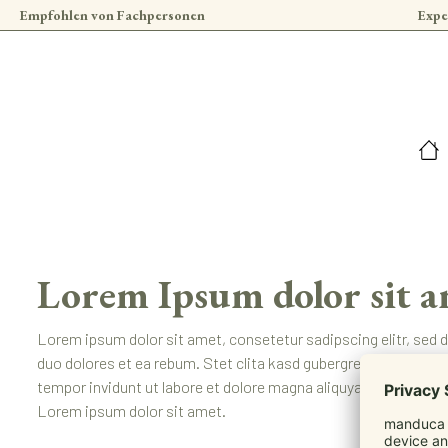
Empfohlen von Fachpersonen
Expe
 Hauptinhalt springen
Zur Suche springen
Zur Hauptnavigation springen
Lorem Ipsum dolor sit 
Lorem ipsum dolor sit amet, consetetur sadipscing elitr, sed 
duo dolores et ea rebum. Stet clita kasd gubergren, no sea t
tempor invidunt ut labore et dolore magna aliquyam erat, sed 
Lorem ipsum dolor sit amet.