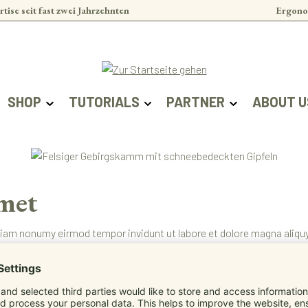
rtise seit fast zwei Jahrzehnten
Ergono
SHOP
TUTORIALS
PARTNER
ABOUT U
amet
diam nonumy eirmod tempor invidunt ut labore et dolore magna aliqu
akimata sanctus est Lorem ipsum dolor sit amet. Lorem ipsum dolor 
diam voluptua. At vero eos et accusam et justo duo dolores et ea reb