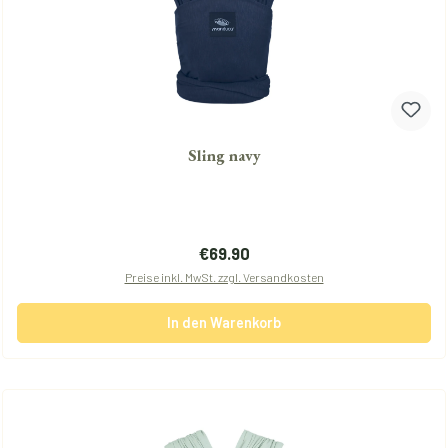
Sling navy
Regulärer Preis:
€69.90
Preise inkl. MwSt. zzgl. Versandkosten
In den Warenkorb