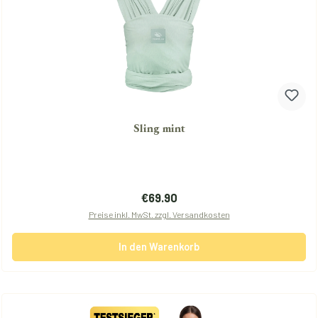
Sling mint
Regulärer Preis:
€69.90
Preise inkl. MwSt. zzgl. Versandkosten
In den Warenkorb