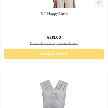
XT HappyBlush
Regulärer Preis:
€219.00
Preise inkl. MwSt. zzgl. Versandkosten
In den Warenkorb