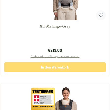
XT Melange-Grey
Regulärer Preis:
€219.00
Preise inkl. MwSt. zzgl. Versandkosten
In den Warenkorb