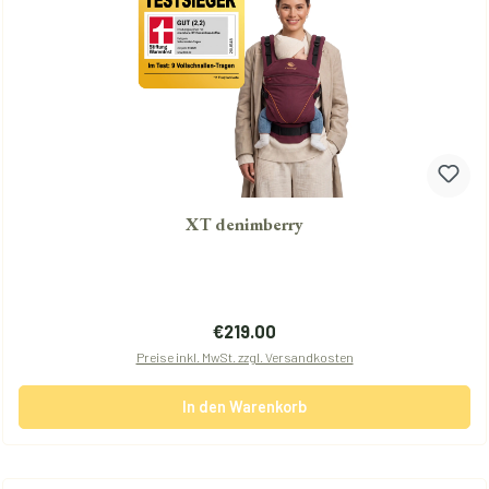
XT denimberry
Regulärer Preis:
€219.00
Preise inkl. MwSt. zzgl. Versandkosten
In den Warenkorb