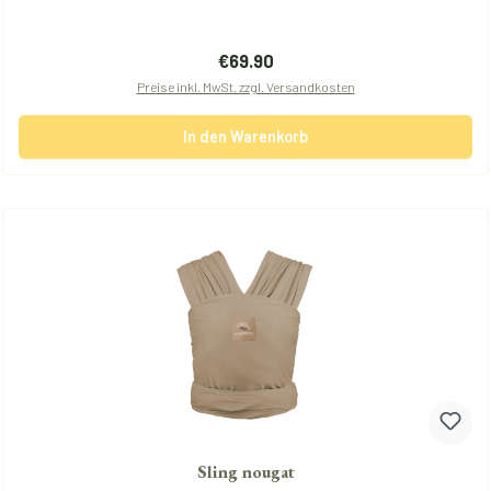
Regulärer Preis:
€69.90
Preise inkl. MwSt. zzgl. Versandkosten
In den Warenkorb
Sling nougat