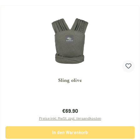
Sling olive
Regulärer Preis:
€69.90
Preise inkl. MwSt. zzgl. Versandkosten
In den Warenkorb