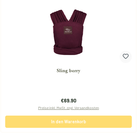
Sling berry
Regulärer Preis:
€69.90
Preise inkl. MwSt. zzgl. Versandkosten
In den Warenkorb