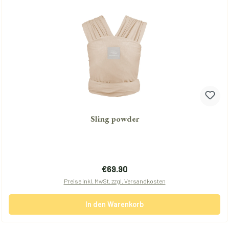
Sling powder
Regulärer Preis:
€69.90
Preise inkl. MwSt. zzgl. Versandkosten
In den Warenkorb