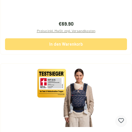
Regulärer Preis:
€69.90
Preise inkl. MwSt. zzgl. Versandkosten
In den Warenkorb