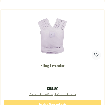
Sling lavender
Regulärer Preis:
€69.90
Preise inkl. MwSt. zzgl. Versandkosten
In den Warenkorb