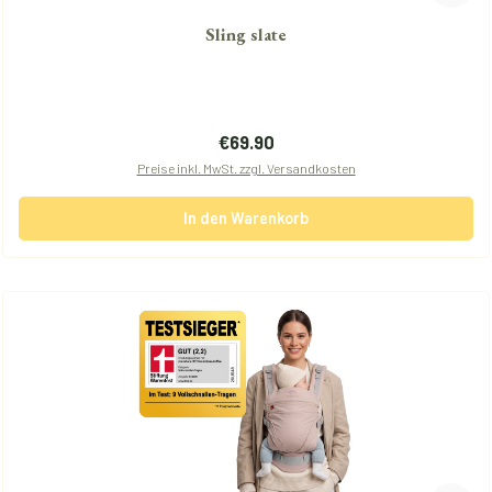
Sling slate
Regulärer Preis:
€69.90
Preise inkl. MwSt. zzgl. Versandkosten
In den Warenkorb