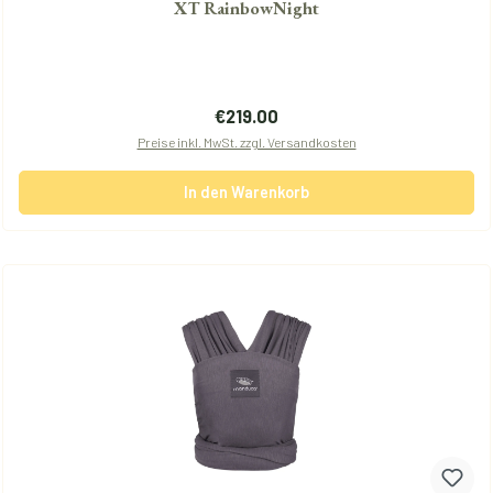
XT RainbowNight
Regulärer Preis:
€219.00
Preise inkl. MwSt. zzgl. Versandkosten
In den Warenkorb