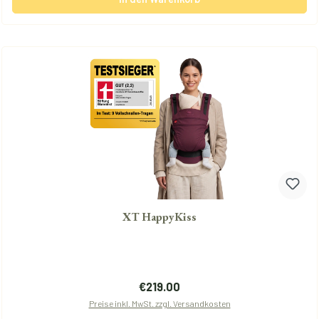
XT HappyKiss
Regulärer Preis:
€219.00
Preise inkl. MwSt. zzgl. Versandkosten