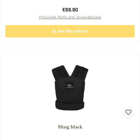
Regulärer Preis:
€69.90
Preise inkl. MwSt. zzgl. Versandkosten
In den Warenkorb
Sling black