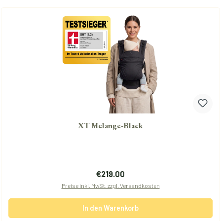
XT Melange-Black
Regulärer Preis:
€219.00
Preise inkl. MwSt. zzgl. Versandkosten
In den Warenkorb