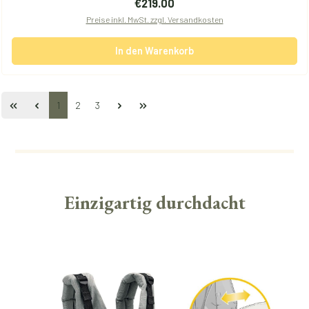
Regulärer Preis:
€219.00
Preise inkl. MwSt. zzgl. Versandkosten
In den Warenkorb
Seite
Seite
Seite
1
2
3
Einzigartig durchdacht