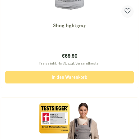
Sling lightgrey
Regulärer Preis:
€69.90
Preise inkl. MwSt. zzgl. Versandkosten
In den Warenkorb