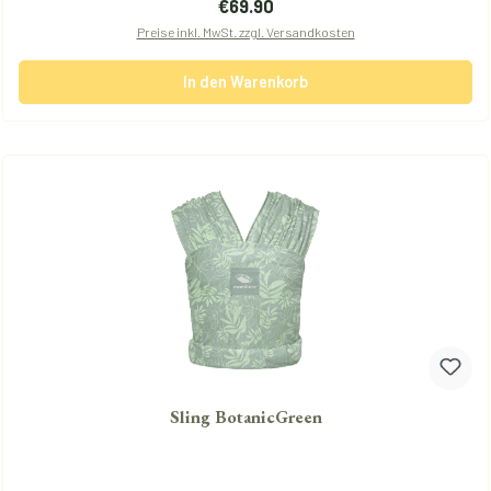
Regulärer Preis:
€69.90
Preise inkl. MwSt. zzgl. Versandkosten
In den Warenkorb
Sling BotanicGreen