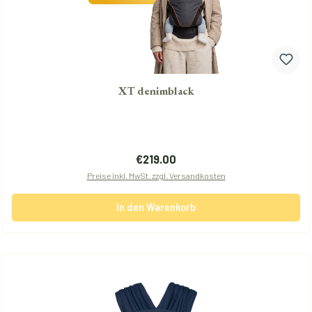
XT denimblack
Regulärer Preis:
€219.00
Preise inkl. MwSt. zzgl. Versandkosten
In den Warenkorb