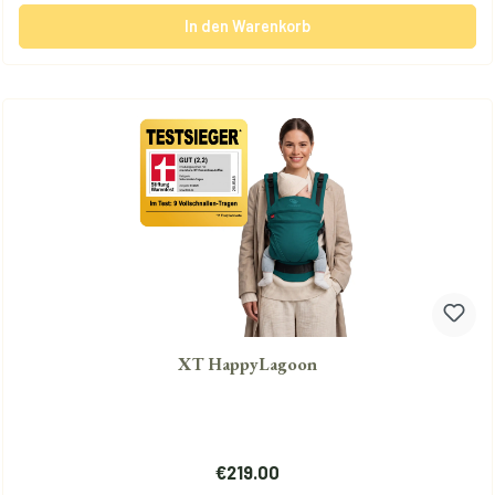
In den Warenkorb
XT HappyLagoon
Regulärer Preis:
€219.00