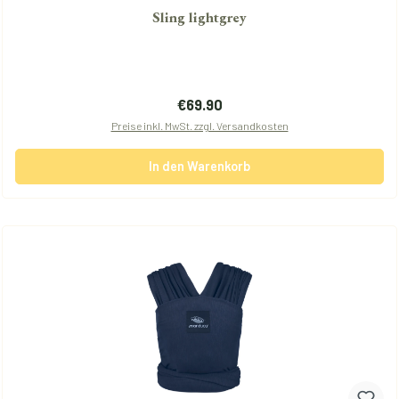
Sling lightgrey
Regulärer Preis:
€69.90
Preise inkl. MwSt. zzgl. Versandkosten
In den Warenkorb