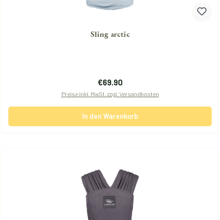
Sling arctic
Regulärer Preis:
€69.90
Preise inkl. MwSt. zzgl. Versandkosten
In den Warenkorb