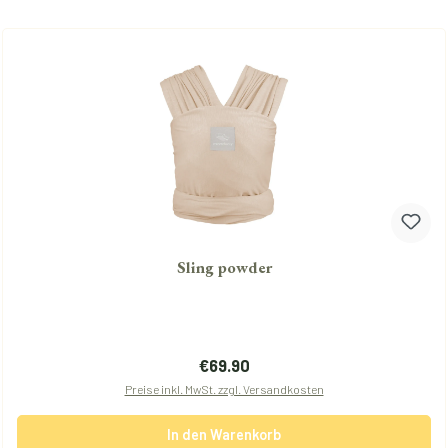
Sling powder
Regulärer Preis:
€69.90
Preise inkl. MwSt. zzgl. Versandkosten
In den Warenkorb