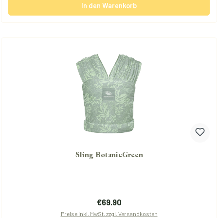
In den Warenkorb
Sling BotanicGreen
Regulärer Preis:
€69.90
Preise inkl. MwSt. zzgl. Versandkosten