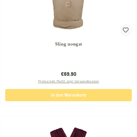
Sling nougat
Regulärer Preis:
€69.90
Preise inkl. MwSt. zzgl. Versandkosten
In den Warenkorb