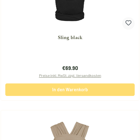
Sling black
Regulärer Preis:
€69.90
Preise inkl. MwSt. zzgl. Versandkosten
In den Warenkorb