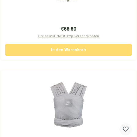
Regulärer Preis:
€69.90
Preise inkl. MwSt. zzgl. Versandkosten
In den Warenkorb