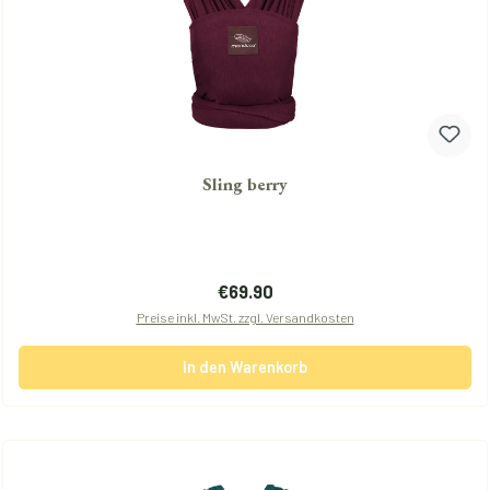
Sling berry
Regulärer Preis:
€69.90
Preise inkl. MwSt. zzgl. Versandkosten
In den Warenkorb