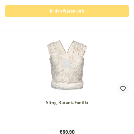
In den Warenkorb
Sling BotanicVanilla
Regulärer Preis:
€69.90