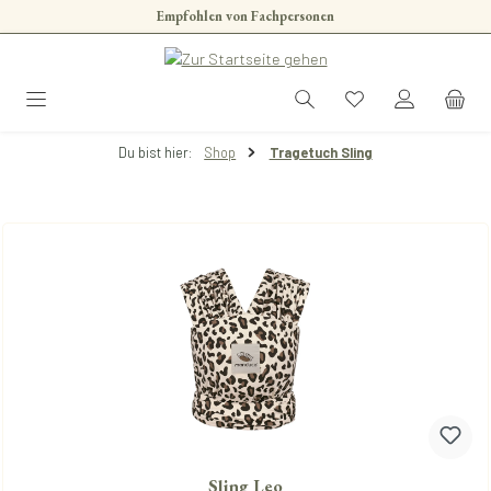
Empfohlen von Fachpersonen
Zum Hauptinhalt springen
Du bist hier:
Shop
Tragetuch Sling
Sling Leo