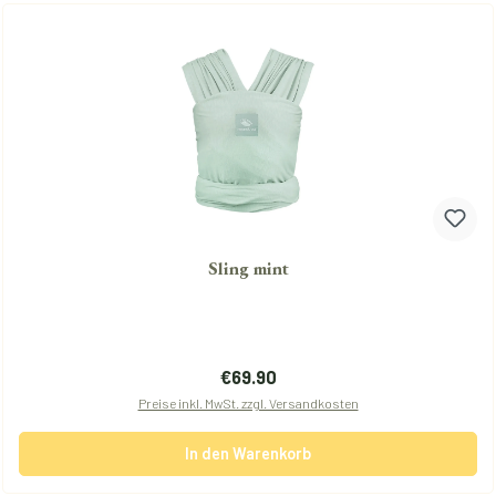
Sling mint
Regulärer Preis:
€69.90
Preise inkl. MwSt. zzgl. Versandkosten
In den Warenkorb