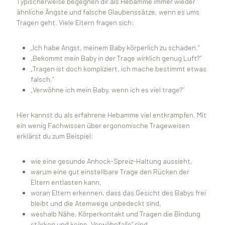
Typischerweise begegnen dir als Hebamme immer wieder
ähnliche Ängste und falsche Glaubenssätze, wenn es ums
Tragen geht. Viele Eltern fragen sich:
„Ich habe Angst, meinem Baby körperlich zu schaden.“
„Bekommt mein Baby in der Trage wirklich genug Luft?“
„Tragen ist doch kompliziert, ich mache bestimmt etwas
falsch.“
„Verwöhne ich mein Baby, wenn ich es viel trage?“
Hier kannst du als erfahrene Hebamme viel entkrampfen. Mit
ein wenig Fachwissen über ergonomische Trageweisen
erklärst du zum Beispiel:
wie eine gesunde Anhock-Spreiz-Haltung aussieht,
warum eine gut einstellbare Trage den Rücken der
Eltern entlasten kann,
woran Eltern erkennen, dass das Gesicht des Babys frei
bleibt und die Atemwege unbedeckt sind,
weshalb Nähe, Körperkontakt und Tragen die Bindung
stärken und keine „Verwöhnfalle“ sind.