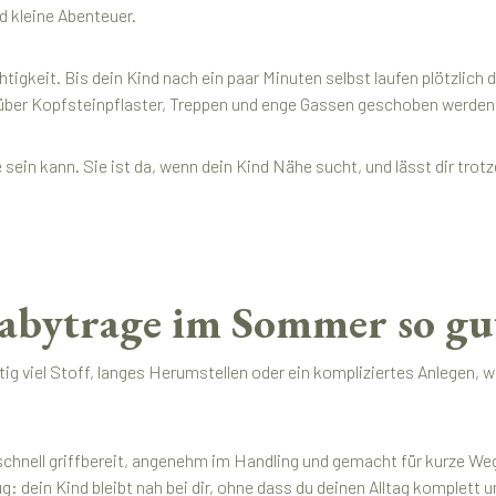
nd kleine Abenteuer.
htigkeit. Bis dein Kind nach ein paar Minuten selbst laufen plötzlic
 über Kopfsteinpflaster, Treppen und enge Gassen geschoben werde
sein kann. Sie ist da, wenn dein Kind Nähe sucht, und lässt dir trot
bytrage im Sommer so gut
g viel Stoff, langes Herumstellen oder ein kompliziertes Anlegen, w
hnell griffbereit, angenehm im Handling und gemacht für kurze Weg
dein Kind bleibt nah bei dir, ohne dass du deinen Alltag komplett