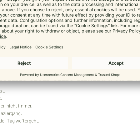
t für dein Kind, angenehm
Es soll auch gut sitzen. manduca Babytragen sind so entwickelt, dass
indes und entlastet gleichzeitig deine Arme. Das macht besonders d
 lohnt sich eine manduca B
st.
k.
ben nicht immer.
paziergang.
der Tag weitergeht.