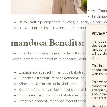
Am Flugh
Im Urlaub
Beim Stadttrip:
angenehm in Cafés, Museen, kleinen Lä
Bei Ausflügen:
flexibel, wenn dein Kind mal selbst lauf
manduca Benefits: Was 
manduca steht für Babytragen, die den Alltag leichter machen
Bewegungsfreiheit sinnvoll miteinander zu verbinden.
Ergonomisch gedacht:
manduca Babytragen unterstützen
Für echte Alltagssituationen gemacht:
ob kurzer Weg, E
Nähe ohne Stillstand:
dein Kind bekommt Geborgenheit, 
Bequem für dich:
das Gewicht wird sinnvoll verteilt, dam
Schön reduziert:
manduca Babytragen wirken modern, kla
Langlebig gedacht:
manduca Produkte sind dafür gemacht