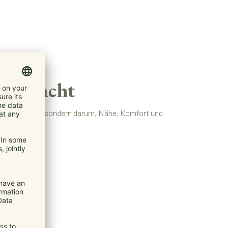
ers macht
 Kind zu tragen, sondern darum, Nähe, Komfort und
heren Halt.
.
eiten.