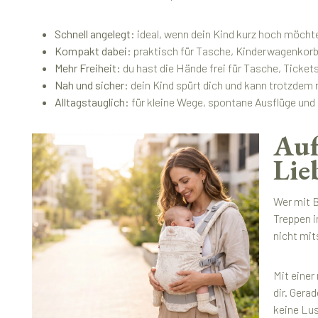
Schnell angelegt:
ideal, wenn dein Kind kurz hoch möchte 
Kompakt dabei:
praktisch für Tasche, Kinderwagenkor
Mehr Freiheit:
du hast die Hände frei für Tasche, Ticket
Nah und sicher:
dein Kind spürt dich und kann trotzdem 
Alltagstauglich:
für kleine Wege, spontane Ausflüge und
Auf
Lie
Wer mit B
Treppen i
nicht mit
Mit einer
dir. Gera
keine Lus