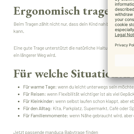
Ergonomisch tragen: gu
Beim Tragen zählt nicht nur, dass dein Kind nah bei dir ist. 
kann.
Eine gute Trage unterstützt die natürliche Haltung deines K
ein längerer Weg wird.
Für welche Situationen
Für warme Tage:
wenn du leicht unterwegs sein möchte
Für Reisen:
wenn Flexibilität wichtiger ist als viel Gepäc
Für Kleinkinder:
wenn selbst laufen schon klappt, aber e
Für den Alltag:
Kita, Parkplatz, Supermarkt, Café oder S
Für Familienmomente:
wenn Nähe gebraucht wird, aber 
Jetzt passende manduca Babytrage finden