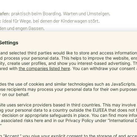
afen:
praktisch beim Boarding, Warten und Umsteigen.
:
ideal für Wege, bei denen der Kinderwagen stört.
den und engen Gassen.
en und mal getragen werden möchte.
unsere Babytragen besond
 sollen. Nicht komplizierter. Deshalb geht es nicht nur darum, dein
 eine natürliche Anhock-Spreiz-Haltung und geben deinem Kind sic
inkauf, Urlaub oder Spaziergang: manduca passt sich deinem Tag an
während du beweglich bleibst.
it Tragen nicht nur für dein Kind angenehm ist.
r und passen zu einem natürlichen Familienalltag.
, dich nicht nur kurz, sondern über viele gemeinsame Wege zu begl