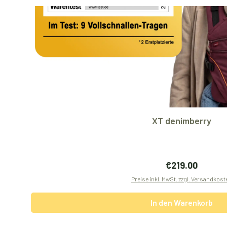
XT denimberry
Regulärer Preis
€219.00
Preise inkl. MwSt. zzgl. Versandkost
In den Warenkorb