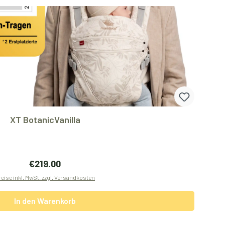
XT BotanicVanilla
Regulärer Preis:
€219.00
reise inkl. MwSt. zzgl. Versandkosten
In den Warenkorb