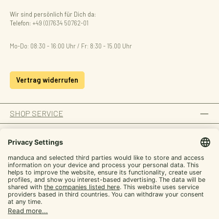
Wir sind persönlich für Dich da:
Telefon:
+49 (0)7634 50762-01
Mo-Do: 08:30 - 16:00 Uhr / Fr: 8:30 - 15.00 Uhr
Vertrag widerrufen
SHOP SERVICE
INFORMATION
ZAHLUNGSARTEN
Von manduca,
SICHER EINKAUFEN
für dich
UNSERE COMMUNITIES
Werde manduca Insider und hol dir Tipps rund
ums Tragen plus exklusive Aktionen
E-mail
Facebook
Instagram
YouTube
TikTok
LinkedIn