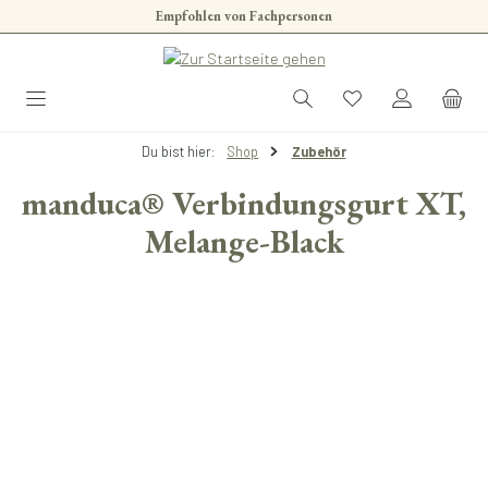
Empfohlen von Fachpersonen
Zum Hauptinhalt springen
Du bist hier:
Shop
Zubehör
manduca® Verbindungsgurt XT,
Melange-Black
Bildergalerie überspringen