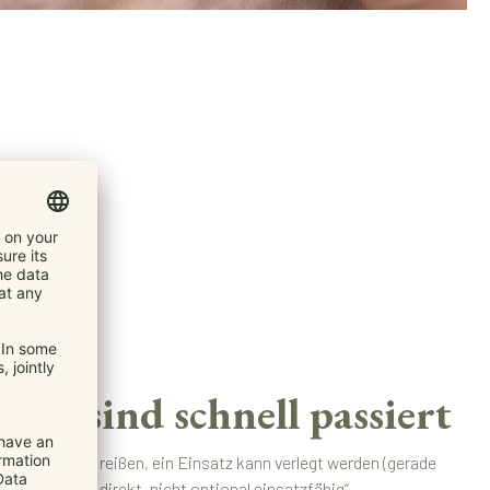
lust sind schnell passiert
n Gummi kann reißen, ein Einsatz kann verlegt werden (gerade
die Trage oft direkt „nicht optional einsatzfähig“.