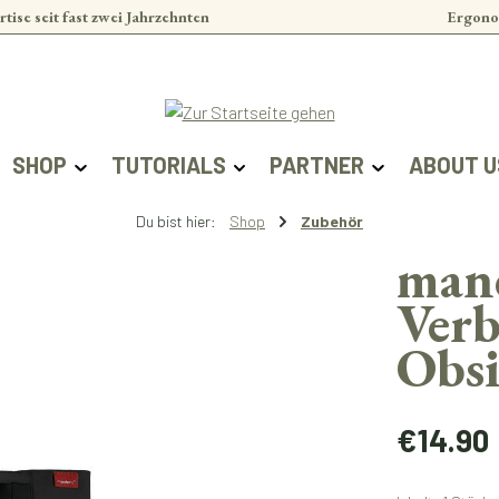
rtise seit fast zwei Jahrzehnten
Ergono
SHOP
TUTORIALS
PARTNER
ABOUT U
Du bist hier:
Shop
Zubehör
man
Ver
Obs
Regulärer Prei
€14.90