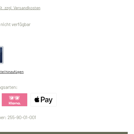
St. zzgl. Versandkosten
icht verfügbar
swählen
geblue
tel hinzufügen
ngsarten:
ertes Bild 1
Benutzerdefiniertes Bild 2
Benutzerdefiniertes Bild 3
er:
255-90-01-001