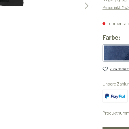
Inhalt:
1 Stück
Preise inkl. Mw
momentan n
au
Farbe:
melan
Zum Merkzet
Unsere Zahlu
Benutzerdefini
Produktnumm