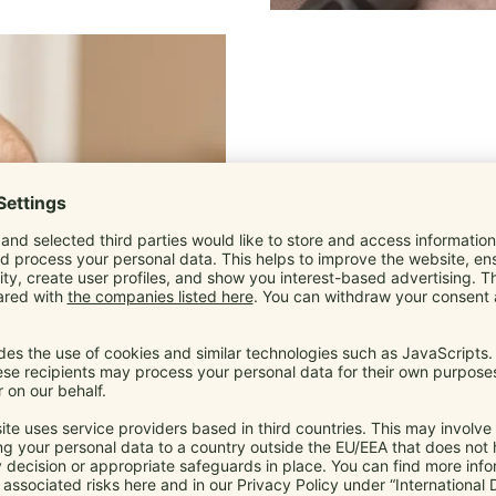
Unfälle/Ver
Eine Schnalle kann brechen, ei
unterwegs). Ohne Ersatzteil ist 