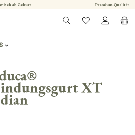
misch ab Geburt
Premium-Qualität
S
duca®
bindungsgurt XT
idian
s: