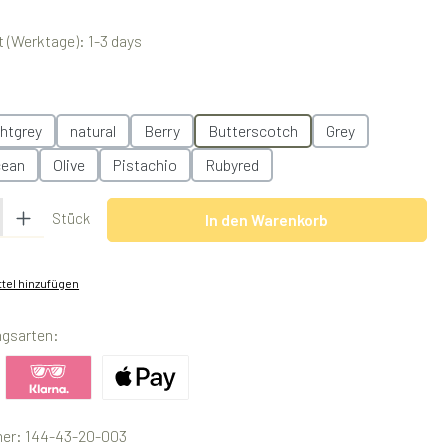
 (Werktage): 1-3 days
swählen
ghtgrey
natural
Berry
Butterscotch
Grey
ean
Olive
Pistachio
Rubyred
 Gib den gewünschten Wert ein oder benutze die Schaltflächen um die Anzah
Stück
In den Warenkorb
tel hinzufügen
ngsarten:
ertes Bild 1
Benutzerdefiniertes Bild 2
Benutzerdefiniertes Bild 3
er:
144-43-20-003