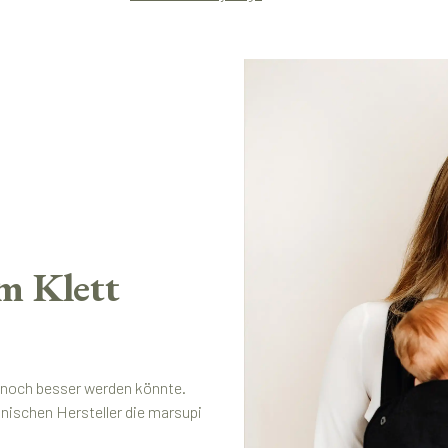
m Klett
t noch besser werden könnte.
ischen Hersteller die marsupi