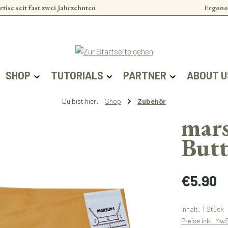
rtise seit fast zwei Jahrzehnten
Ergono
SHOP
TUTORIALS
PARTNER
ABOUT U
Du bist hier:
Shop
Zubehör
mars
Butt
Regulärer Prei
€5.90
Inhalt:
1 Stück
Preise inkl. Mw