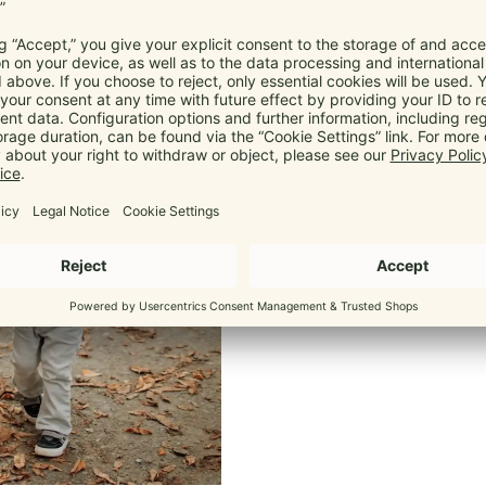
Ergon
Passt sich s
Wie alle Marsupis hat die B
Spreiz-Haltung deines Babys. D
auf Neugeborene einstellen
alltagstauglich 