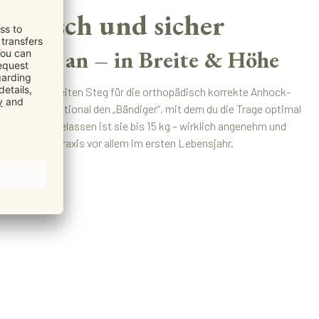
omisch und sicher
tufenlos an – in Breite & Höhe
reeze einen breiten Steg für die orthopädisch korrekte Anhock-
azu gibt’s optional den „Bändiger“, mit dem du die Trage optimal
 kannst. Zugelassen ist sie bis 15 kg – wirklich angenehm und
ist sie in der Praxis vor allem im ersten Lebensjahr.