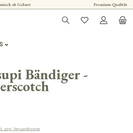
misch ab Geburt
Premium-Qualität
S
upi Bändiger -
erscotch
s:
St. zzgl. Versandkosten