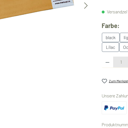
Versandzeit
au
Farbe:
black
li
Lilac
Oc
Produkt Anzahl:
Zum Merkzet
Unsere Zahlu
Benutzerdefini
Produktnumm