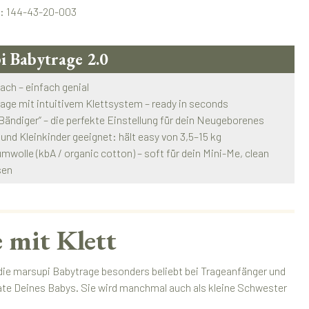
.:
144-43-20-003
i Babytrage 2.0
fach – einfach genial
rage mit intuitivem Klettsystem – ready in seconds
 „Bändiger“ – die perfekte Einstellung für dein Neugeborenes
 und Kleinkinder geeignet: hält easy von 3,5–15 kg
mwolle (kbA / organic cotton) – soft für dein Mini-Me, clean
sen
 mit Klett
 die marsupi Babytrage besonders beliebt bei Trageanfänger und
nate Deines Babys. Sie wird manchmal auch als kleine Schwester