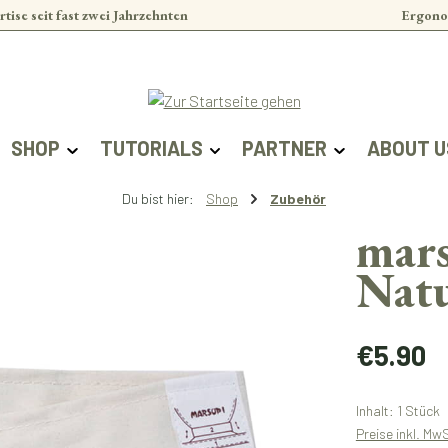
rtise seit fast zwei Jahrzehnten
Ergono
SHOP
TUTORIALS
PARTNER
ABOUT U
Du bist hier:
Shop
Zubehör
mars
Natu
Regulärer Prei
€5.90
Inhalt:
1 Stück
Preise inkl. Mw