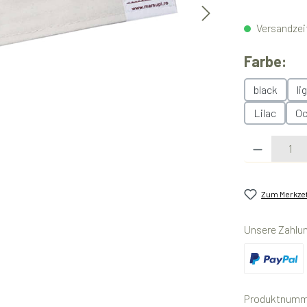
Versandzeit
au
Farbe:
black
li
Lilac
Oc
Produkt Anzahl:
Zum Merkzet
Unsere Zahlu
Benutzerdefini
Produktnumm