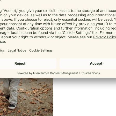
Ergon
Passt sich s
Wie alle Marsupis hat die B
Spreiz-Haltung deines Babys. D
auf Neugeborene einstellen
alltagstauglich 