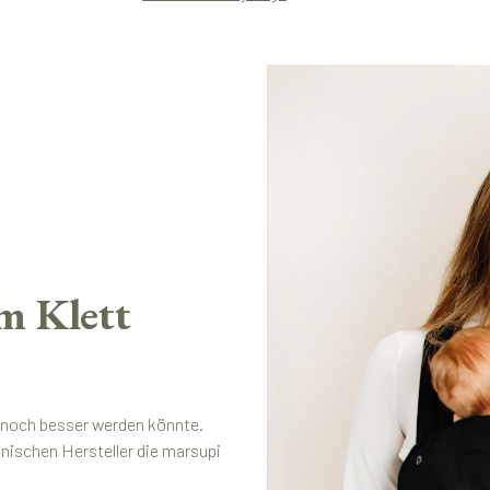
m Klett
t noch besser werden könnte.
ischen Hersteller die marsupi