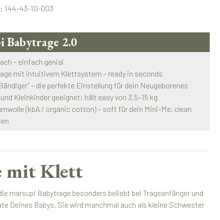
.:
144-43-10-003
i Babytrage 2.0
fach – einfach genial
rage mit intuitivem Klettsystem – ready in seconds
 „Bändiger“ – die perfekte Einstellung für dein Neugeborenes
 und Kleinkinder geeignet: hält easy von 3,5–15 kg
mwolle (kbA / organic cotton) – soft für dein Mini-Me, clean
sen
 mit Klett
 die marsupi Babytrage besonders beliebt bei Trageanfänger und
nate Deines Babys. Sie wird manchmal auch als kleine Schwester