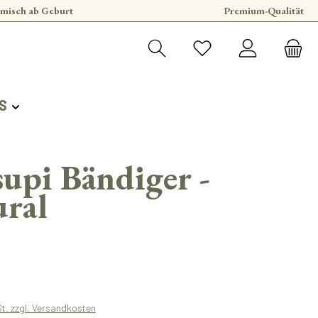
misch ab Geburt
Premium-Qualität
S
upi Bändiger -
ral
s:
St. zzgl. Versandkosten