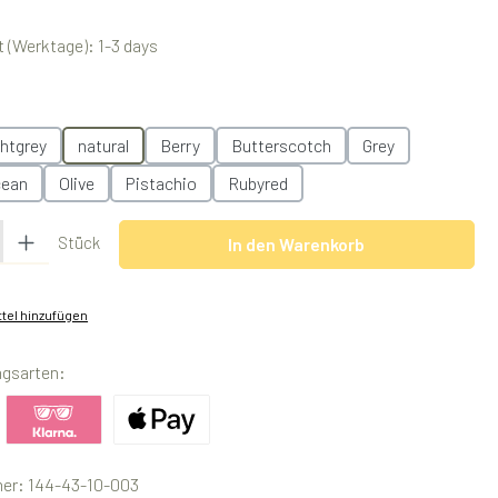
 (Werktage): 1-3 days
swählen
ghtgrey
natural
Berry
Butterscotch
Grey
ean
Olive
Pistachio
Rubyred
 Gib den gewünschten Wert ein oder benutze die Schaltflächen um die Anzah
Stück
In den Warenkorb
tel hinzufügen
ngsarten:
ertes Bild 1
Benutzerdefiniertes Bild 2
Benutzerdefiniertes Bild 3
er:
144-43-10-003