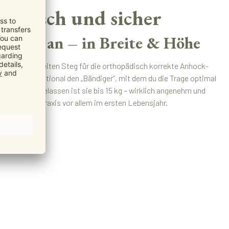
omisch und sicher
tufenlos an – in Breite & Höhe
reeze einen breiten Steg für die orthopädisch korrekte Anhock-
azu gibt’s optional den „Bändiger“, mit dem du die Trage optimal
 kannst. Zugelassen ist sie bis 15 kg – wirklich angenehm und
ist sie in der Praxis vor allem im ersten Lebensjahr.