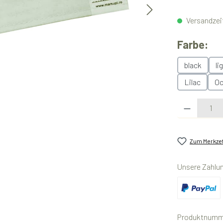
Versandzeit
au
Farbe:
black
li
Lilac
Oc
Produkt Anzahl:
Zum Merkzet
Unsere Zahlu
Benutzerdefini
Produktnumm