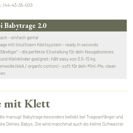
.:
144-43-35-003
i Babytrage 2.0
fach – einfach genial
rage mit intuitivem Klettsystem – ready in seconds
 „Bändiger“ – die perfekte Einstellung für dein Neugeborenes
 und Kleinkinder geeignet: hält easy von 3,5–15 kg
mwolle (kbA / organic cotton) – soft für dein Mini-Me, clean
sen
 mit Klett
 die marsupi Babytrage besonders beliebt bei Trageanfänger und
nate Deines Babys. Sie wird manchmal auch als kleine Schwester