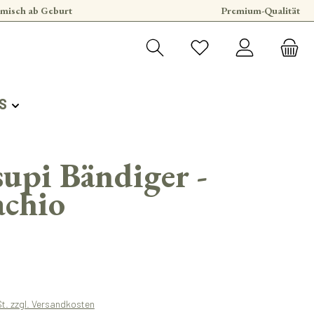
misch ab Geburt
Premium-Qualität
S
upi Bändiger -
achio
s:
St. zzgl. Versandkosten