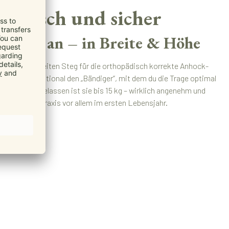
omisch und sicher
tufenlos an – in Breite & Höhe
reeze einen breiten Steg für die orthopädisch korrekte Anhock-
azu gibt’s optional den „Bändiger“, mit dem du die Trage optimal
 kannst. Zugelassen ist sie bis 15 kg – wirklich angenehm und
ist sie in der Praxis vor allem im ersten Lebensjahr.