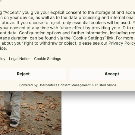
Ergon
Passt sich s
Wie alle Marsupis hat die B
Spreiz-Haltung deines Babys. D
auf Neugeborene einstellen
alltagstauglich 