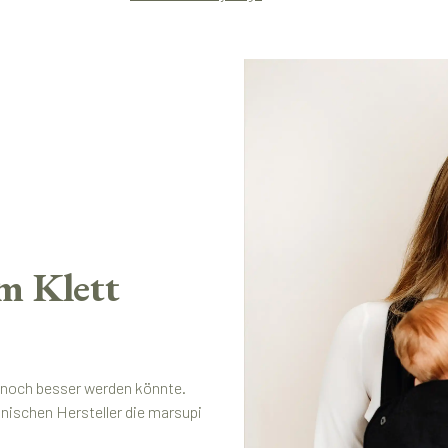
m Klett
t noch besser werden könnte.
ischen Hersteller die marsupi