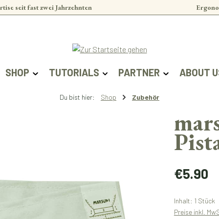
rtise seit fast zwei Jahrzehnten
Ergono
SHOP
TUTORIALS
PARTNER
ABOUT U
Du bist hier:
Shop
Zubehör
mars
Pist
Regulärer Prei
€5.90
Inhalt:
1 Stück
Preise inkl. Mw