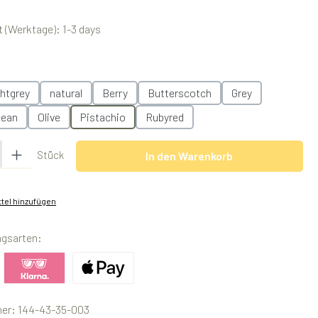
 (Werktage): 1-3 days
swählen
ghtgrey
natural
Berry
Butterscotch
Grey
ean
Olive
Pistachio
Rubyred
 Gib den gewünschten Wert ein oder benutze die Schaltflächen um die Anzah
Stück
In den Warenkorb
tel hinzufügen
ngsarten:
ertes Bild 1
Benutzerdefiniertes Bild 2
Benutzerdefiniertes Bild 3
er:
144-43-35-003