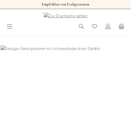
Empfohlen von Fachpersonen
Zum Hauptinhalt springen