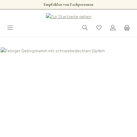
Empfohlen von Fachpersonen
Zum Hauptinhalt springen