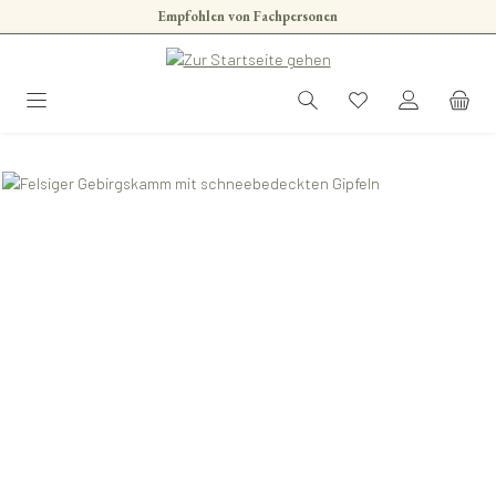
Empfohlen von Fachpersonen
Zum Hauptinhalt springen