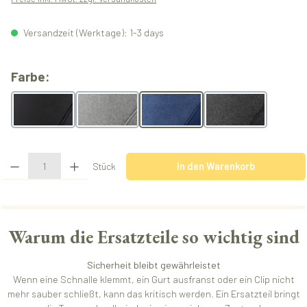
Versandzeit (Werktage): 1-3 days
auswählen
Farbe:
monochrome obsidian
melangegrey
melangeblue
melangeblack
Produkt Anzahl: Gib den gewünschten Wert ein oder benutze die Schaltflächen u
Stück
In den Warenkorb
Warum die Ersatzteile so wichtig sind
Sicherheit bleibt gewährleistet
Wenn eine Schnalle klemmt, ein Gurt ausfranst oder ein Clip nicht
mehr sauber schließt, kann das kritisch werden. Ein Ersatzteil bringt