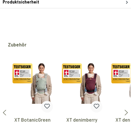
Produktsicherheit
Produktgalerie überspringen
Zubehör
XT BotanicGreen
XT denimberry
XT den