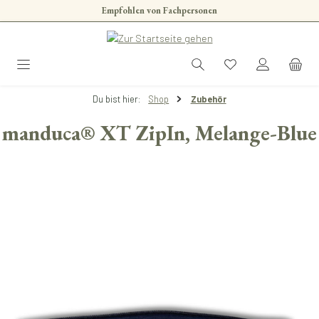
Empfohlen von Fachpersonen
Zum Hauptinhalt springen
Du bist hier:
Shop
Zubehör
manduca® XT ZipIn, Melange-Blue
Bildergalerie überspringen