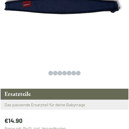
Ersatzteile
Das passende Ersatzteil für deine Babytrage
Regulärer Preis:
€14.90
Preise inkl. MwSt. zzgl. Versandkosten