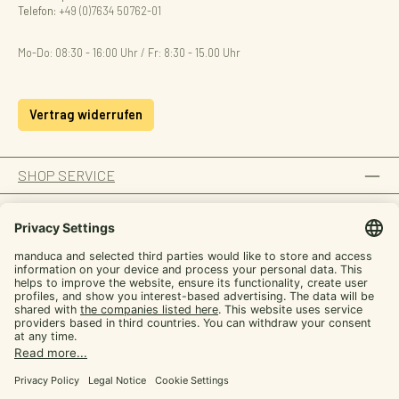
Telefon:
+49 (0)7634 50762-01
Mo-Do: 08:30 - 16:00 Uhr / Fr: 8:30 - 15.00 Uhr
Vertrag widerrufen
SHOP SERVICE
INFORMATION
ZAHLUNGSARTEN
Von manduca,
SICHER EINKAUFEN
für dich
UNSERE COMMUNITIES
Werde manduca Insider und hol dir Tipps rund
ums Tragen plus exklusive Aktionen
E-mail
Facebook
Instagram
YouTube
TikTok
LinkedIn