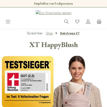
Empfohlen von Fachpersonen
Zum Hauptinhalt springen
Du bist hier:
Shop
Babytrage XT
XT HappyBlush
Bildergalerie überspringen