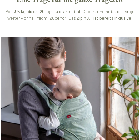
Von
3,5 kg bis ca. 20 kg
: Du startest ab Geburt und nutzt sie lange
weiter – ohne Pflicht-Zubehör. Das
ZipIn XT ist bereits inklusive
.