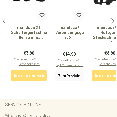
manduca XT
manduca®
manduca®
Schultergurtschna
Verbindungsgu
Hüftgur
lle, 25 mm,
rt XT
Steckschnall
schwarz
mm, schw
Regulärer Preis:
Regulär
€3.90
€8.90
Regulärer Preis:
€14.90
Preise inkl. MwSt. zzgl.
Preise inkl. MwSt
Preise inkl. MwSt.
Versandkosten
Versandkos
zzgl. Versandkosten
In den Warenkorb
In den Ware
Zum Produkt
SERVICE-HOTLINE
Wir sind persönlich für Dich da: