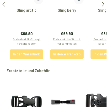
Sling arctic
Sling berry
Sling
Regulärer Preis:
Regulärer Preis:
Reg
€69.90
€69.90
€6
Preise inkl. MwSt. zzgl.
Preise inkl. MwSt. zzgl.
Preise inkl
Versandkosten
Versandkosten
Versan
In den Warenkorb
In den Warenkorb
In den 
Produktgalerie überspringen
Ersatzteile und Zubehör