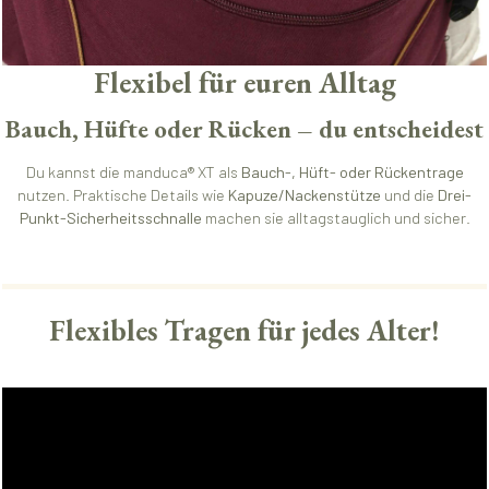
Flexibel für euren Alltag
Bauch, Hüfte oder Rücken – du entscheidest
Du kannst die manduca® XT als
Bauch-, Hüft- oder Rückentrage
nutzen. Praktische Details wie
Kapuze/Nackenstütze
und die
Drei-
Punkt-Sicherheitsschnalle
machen sie alltagstauglich und sicher.
Flexibles Tragen für jedes Alter!