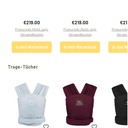
Regulärer Preis:
Regulärer Preis:
Regu
€219.00
€219.00
€21
Preise inkl. MwSt. zzgl.
Preise inkl. MwSt. zzgl.
Preise inkl
Versandkosten
Versandkosten
Versan
In den Warenkorb
In den Warenkorb
In den 
Produktgalerie überspringen
Trage-Tücher