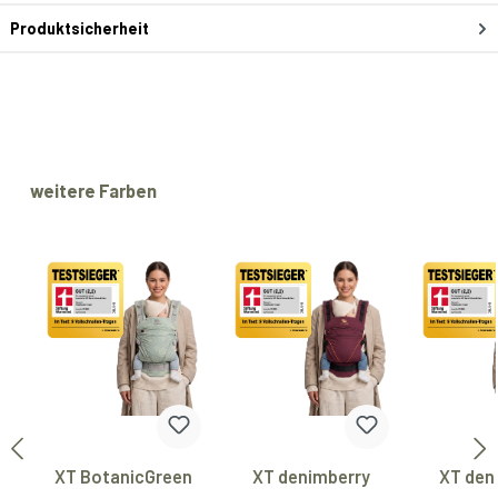
Produktsicherheit
Produktgalerie überspringen
weitere Farben
XT BotanicGreen
XT denimberry
XT den