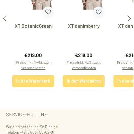
XT BotanicGreen
XT denimberry
XT den
Regulärer Preis:
Regulärer Preis:
Regu
€219.00
€219.00
€21
Preise inkl. MwSt. zzgl.
Preise inkl. MwSt. zzgl.
Preise inkl
Versandkosten
Versandkosten
Versan
In den Warenkorb
In den Warenkorb
In den 
SERVICE-HOTLINE
Wir sind persönlich für Dich da:
Telefon:
+49 (0)7634 50762-01