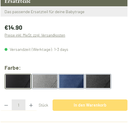
Ersatzteile
Das passende Ersatzteil für deine Babytrage
Regulärer Preis:
€14.90
Preise inkl. MwSt. zzgl. Versandkosten
Versandzeit (Werktage): 1-3 days
auswählen
Farbe:
monochrome obsidian
melangegrey
melangeblue
melangeblack
Produkt Anzahl: Gib den gewünschten Wert ein oder benutze die Schaltflächen u
Stück
In den Warenkorb