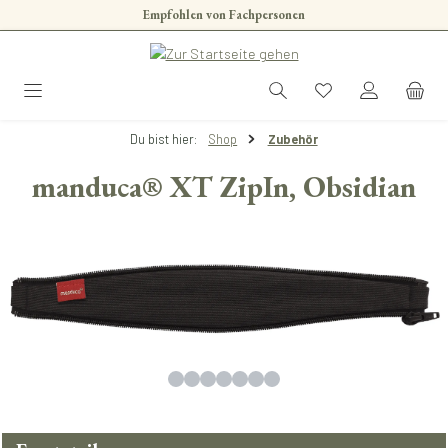
Empfohlen von Fachpersonen
Zum Hauptinhalt springen
Du bist hier:
Shop
Zubehör
manduca® XT ZipIn, Obsidian
Bildergalerie überspringen