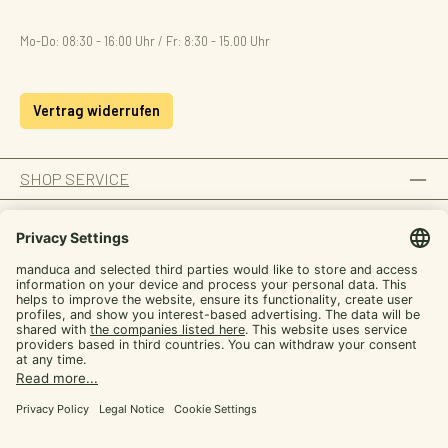
Mo-Do: 08:30 - 16:00 Uhr / Fr: 8:30 - 15.00 Uhr
Vertrag widerrufen
SHOP SERVICE
INFORMATION
ZAHLUNGSARTEN
Von manduca,
SICHER EINKAUFEN
für dich
UNSERE COMMUNITIES
Werde manduca Insider und hol dir Tipps rund
ums Tragen plus exklusive Aktionen
E-mail
Facebook
Instagram
YouTube
TikTok
LinkedIn
Jetzt Insider Vorteile