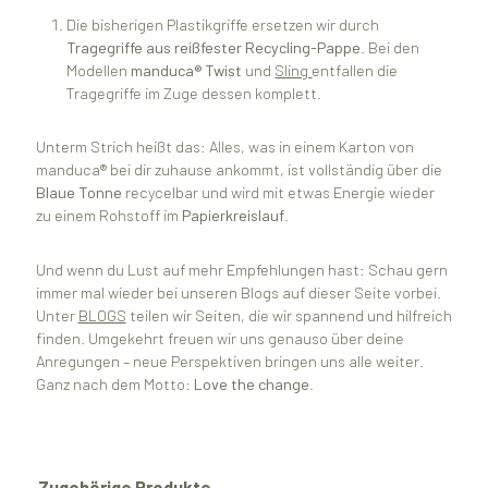
Die bisherigen Plastikgriffe ersetzen wir durch
Tragegriffe aus reißfester Recycling-Pappe
. Bei den
Modellen
manduca® Twist
und
Sling
entfallen die
Tragegriffe im Zuge dessen komplett.
Unterm Strich heißt das: Alles, was in einem Karton von
manduca® bei dir zuhause ankommt, ist vollständig über die
Blaue Tonne
recycelbar und wird mit etwas Energie wieder
zu einem Rohstoff im
Papierkreislauf
.
Und wenn du Lust auf mehr Empfehlungen hast: Schau gern
immer mal wieder bei unseren Blogs auf dieser Seite vorbei.
Unter
BLOGS
teilen wir Seiten, die wir spannend und hilfreich
finden. Umgekehrt freuen wir uns genauso über deine
Anregungen – neue Perspektiven bringen uns alle weiter.
Ganz nach dem Motto:
Love the change
.
Produktgalerie überspringen
Zugehörige Produkte