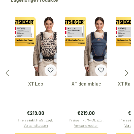
XT Leo
XT denimblue
XT Rai
Regulärer Preis:
Regulärer Preis:
Reg
€219.00
€219.00
€2
Preise inkl. MwSt. zzgl.
Preise inkl. MwSt. zzgl.
Preise ink
Versandkosten
Versandkosten
Versa