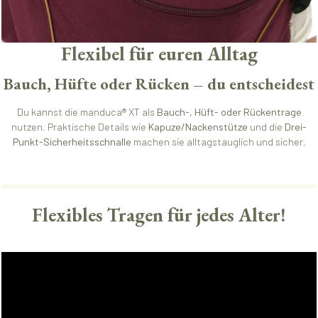
Flexibel für euren Alltag
Bauch, Hüfte oder Rücken – du entscheidest
Du kannst die manduca® XT als
Bauch-, Hüft- oder Rückentrage
nutzen. Praktische Details wie
Kapuze/Nackenstütze
und die
Drei-
Punkt-Sicherheitsschnalle
machen sie alltagstauglich und sicher.
Flexibles Tragen für jedes Alter!