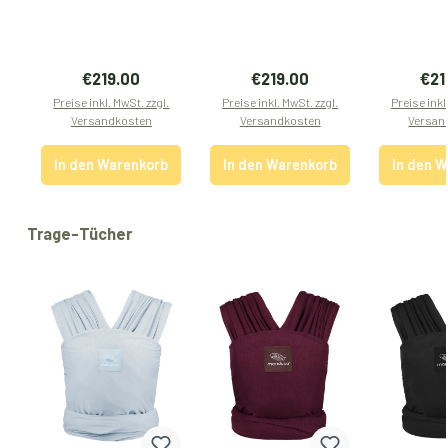
Regulärer Preis:
Regulärer Preis:
Regu
€219.00
€219.00
€21
Preise inkl. MwSt. zzgl.
Preise inkl. MwSt. zzgl.
Preise inkl
Versandkosten
Versandkosten
Versan
In den Warenkorb
In den Warenkorb
In den 
Produktgalerie überspringen
Trage-Tücher