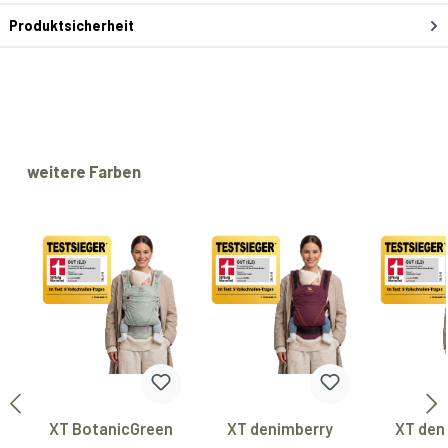
Produktsicherheit
Produktgalerie überspringen
weitere Farben
XT BotanicGreen
XT denimberry
XT den