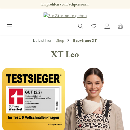
Empfohlen von Fachpersonen
Zum Hauptinhalt springen
Du bist hier:
Shop
Babytrage XT
XT Leo
Bildergalerie überspringen