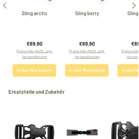
Sling arctic
Sling berry
Sling
Regulärer Preis:
Regulärer Preis:
Reg
€69.90
€69.90
€6
Preise inkl. MwSt. zzgl.
Preise inkl. MwSt. zzgl.
Preise inkl
Versandkosten
Versandkosten
Versan
In den Warenkorb
In den Warenkorb
In den 
Produktgalerie überspringen
Ersatzteile und Zubehör