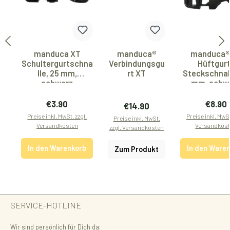
manduca XT
manduca®
manduca®
Schultergurtschna
Verbindungsgu
Hüftgur
lle, 25 mm,
rt XT
Steckschnall
schwarz
mm, schw
Regulärer Preis:
Regulär
€3.90
€8.90
Regulärer Preis:
€14.90
Preise inkl. MwSt. zzgl.
Preise inkl. MwSt
Preise inkl. MwSt.
Versandkosten
Versandkos
zzgl. Versandkosten
In den Warenkorb
In den Ware
Zum Produkt
SERVICE-HOTLINE
Wir sind persönlich für Dich da: