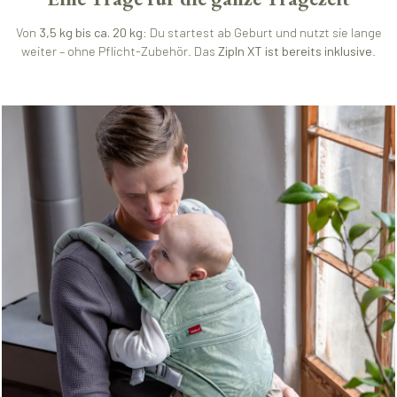
Von
3,5 kg bis ca. 20 kg
: Du startest ab Geburt und nutzt sie lange
weiter – ohne Pflicht-Zubehör. Das
ZipIn XT ist bereits inklusive
.