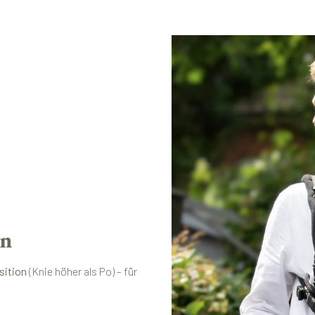
en
sition
(Knie höher als Po) – für