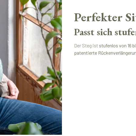
Perfekter S
Passt sich stuf
Der Steg ist
stufenlos von 16 b
patentierte Rückenverlängerun