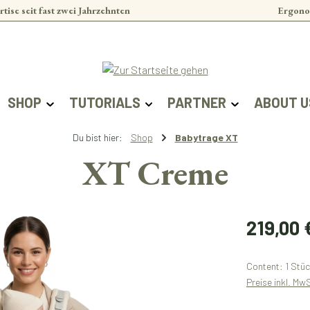
rtise seit fast zwei Jahrzehnten
Ergono
SHOP
TUTORIALS
PARTNER
ABOUT U
Du bist hier:
Shop
Babytrage XT
XT Creme
Regular price:
219,00 
Content:
1 Stü
Preise inkl. Mw