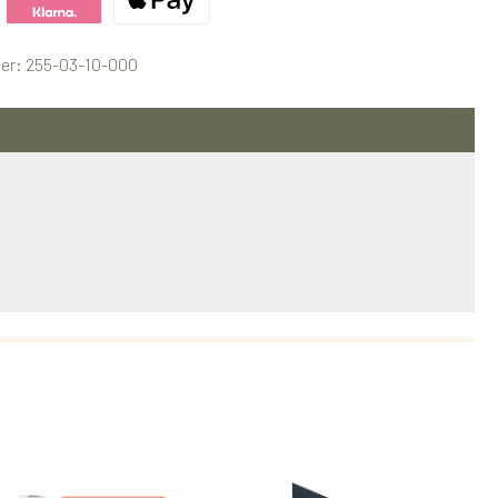
ertes Bild 1
Benutzerdefiniertes Bild 2
Benutzerdefiniertes Bild 3
er:
255-03-10-000