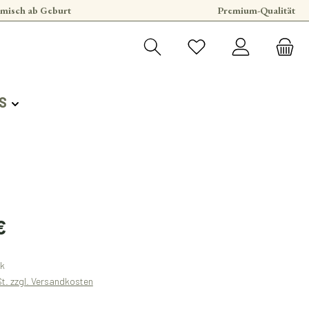
misch ab Geburt
Premium-Qualität
S
€
ck
St. zzgl. Versandkosten