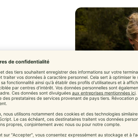
r
eit
e weiter – ohne Pflicht-Zubehör.