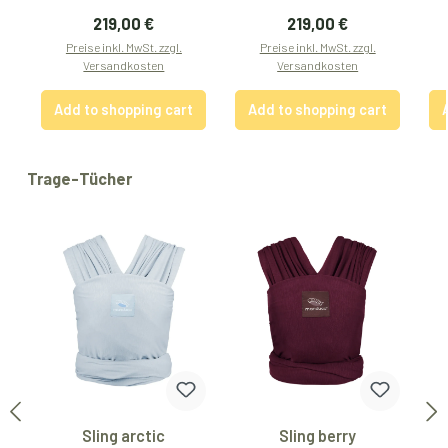
Regular price:
Regular price:
219,00 €
219,00 €
Preise inkl. MwSt. zzgl.
Preise inkl. MwSt. zzgl.
Versandkosten
Versandkosten
Add to shopping cart
Add to shopping cart
Skip product gallery
Trage-Tücher
Sling arctic
Sling berry