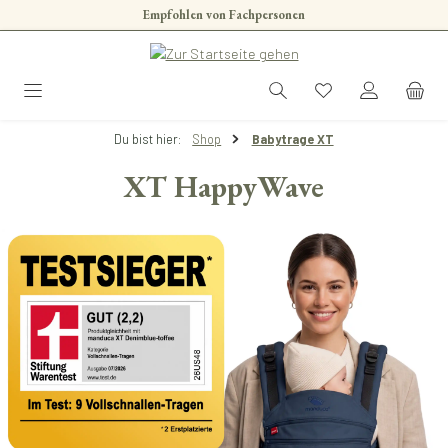
Empfohlen von Fachpersonen
Skip to main content
Du bist hier:
Shop
Babytrage XT
XT HappyWave
Skip image gallery