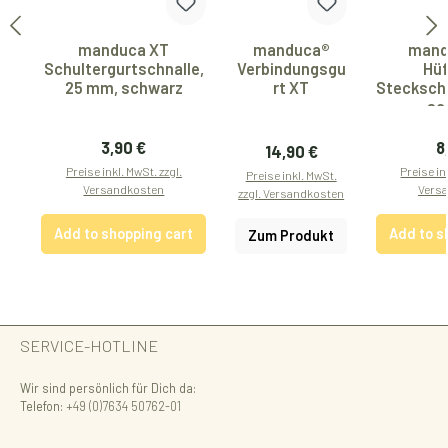
manduca XT
manduca®
mand
Schultergurtschnalle,
Verbindungsgu
Hüf
25 mm, schwarz
rt XT
Steckschn
sc
Regular price:
R
3,90 €
8
Regular price:
14,90 €
Preise inkl. MwSt. zzgl.
Preise in
Preise inkl. MwSt.
Versandkosten
Vers
zzgl. Versandkosten
Add to shopping cart
Add to s
Zum Produkt
SERVICE-HOTLINE
Wir sind persönlich für Dich da:
Telefon:
+49 (0)7634 50762-01