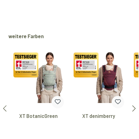
Skip product gallery
weitere Farben
XT BotanicGreen
XT denimberry