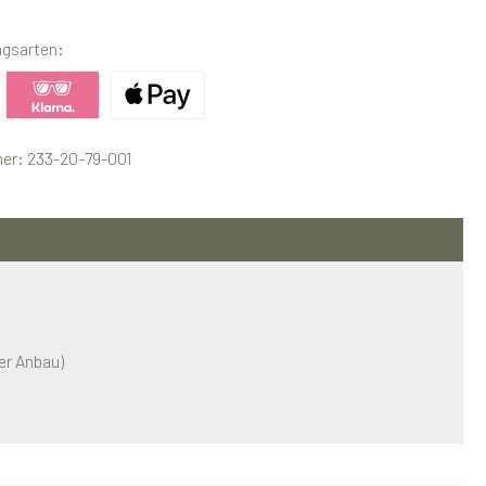
ngsarten:
ertes Bild 1
Benutzerdefiniertes Bild 2
Benutzerdefiniertes Bild 3
er:
233-20-79-001
er Anbau)