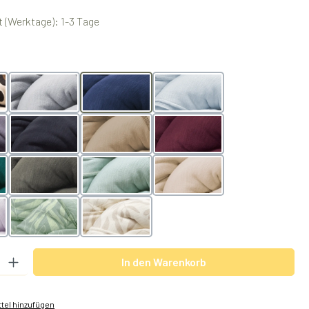
 (Werktage): 1-3 Tage
swählen
lightgrey
navy
arctic
black
nougat
berry
olive
mint
powder
er
BotanicGreen
BotanicVanilla
 Gib den gewünschten Wert ein oder benutze die Schaltflächen um die Anzah
In den Warenkorb
tel hinzufügen