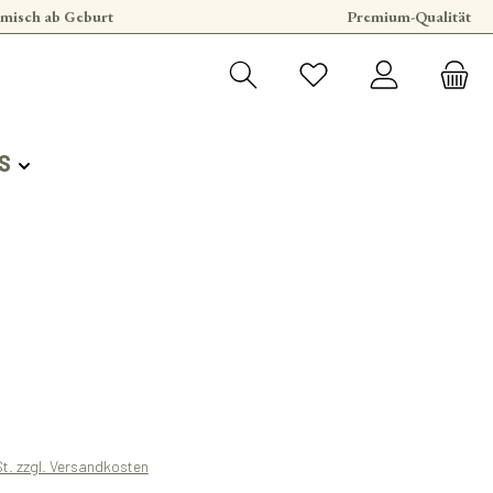
misch ab Geburt
Premium-Qualität
S
s:
St. zzgl. Versandkosten