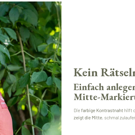
Kein Rätsel
Einfach anlege
Mitte-Markie
Die
farbige Kontrastnaht
hilft 
zeigt die Mitte
, schmal zulauf