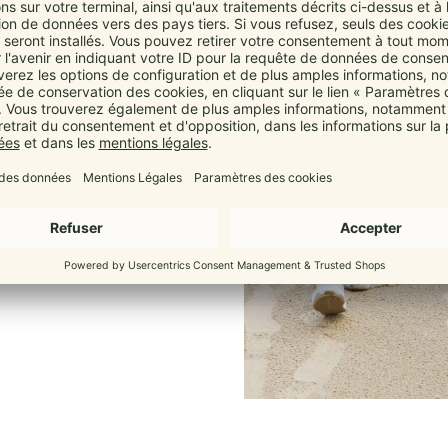
bys
ab 3,5 kg bis 15 kg
. Dein
hter zur Ruhe.