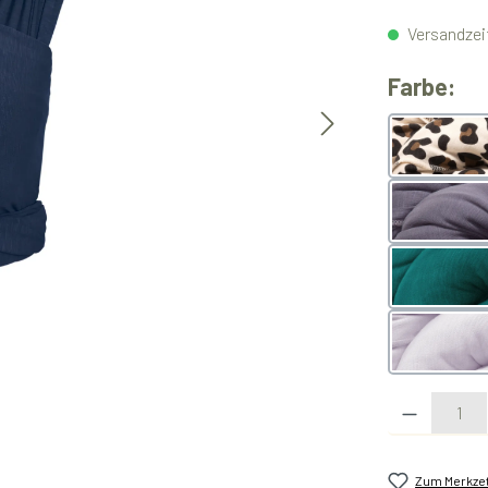
Versandzeit
au
Farbe:
Leo
slate
teal
lavend
Produkt Anzahl:
Zum Merkzet