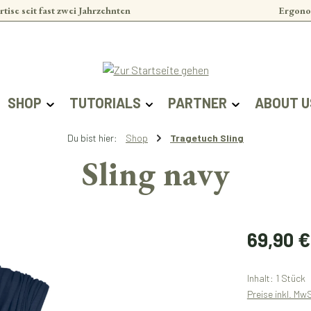
rtise seit fast zwei Jahrzehnten
Ergono
SHOP
TUTORIALS
PARTNER
ABOUT U
Du bist hier:
Shop
Tragetuch Sling
Sling navy
Regulärer Prei
69,90 €
Inhalt:
1 Stück
Preise inkl. Mw