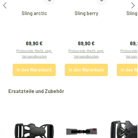
Sling arctic
Sling berry
Sling
Regulärer Preis:
Regulärer Preis:
Reg
69,90 €
69,90 €
69,
Preise inkl. MwSt. zzgl.
Preise inkl. MwSt. zzgl.
Preise inkl
Versandkosten
Versandkosten
Versan
In den Warenkorb
In den Warenkorb
In den 
Produktgalerie überspringen
Ersatzteile und Zubehör