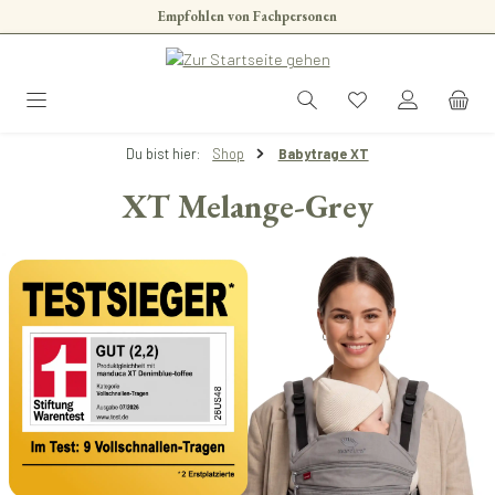
Empfohlen von Fachpersonen
Zum Hauptinhalt springen
Du bist hier:
Shop
Babytrage XT
XT Melange-Grey
Bildergalerie überspringen