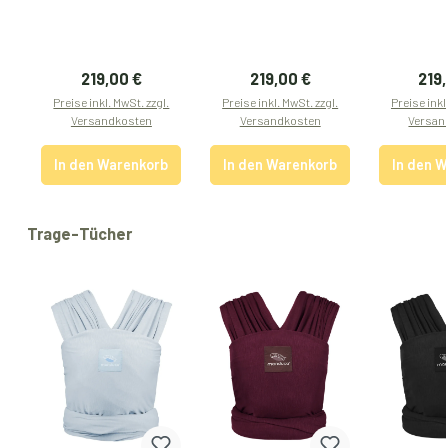
Regulärer Preis:
Regulärer Preis:
Regu
219,00 €
219,00 €
219
Preise inkl. MwSt. zzgl.
Preise inkl. MwSt. zzgl.
Preise inkl
Versandkosten
Versandkosten
Versan
In den Warenkorb
In den Warenkorb
In den 
Produktgalerie überspringen
Trage-Tücher