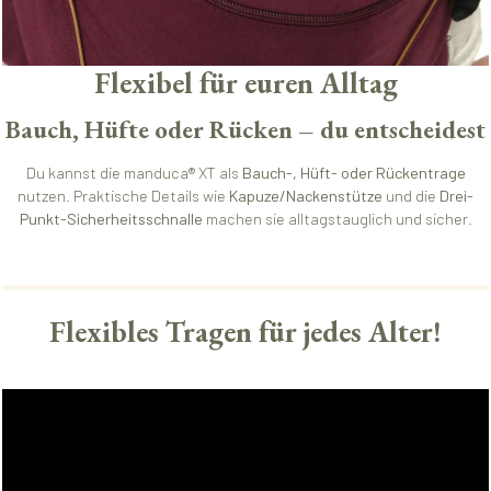
Flexibel für euren Alltag
Bauch, Hüfte oder Rücken – du entscheidest
Du kannst die manduca® XT als
Bauch-, Hüft- oder Rückentrage
nutzen. Praktische Details wie
Kapuze/Nackenstütze
und die
Drei-
Punkt-Sicherheitsschnalle
machen sie alltagstauglich und sicher.
Flexibles Tragen für jedes Alter!