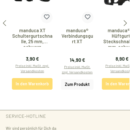
manduca XT
manduca®
manduca®
Schultergurtschna
Verbindungsgu
Hüftgur
lle, 25 mm,
rt XT
Steckschnall
schwarz
mm, schw
Regulärer Preis:
Regulär
3,90 €
8,90 €
Regulärer Preis:
14,90 €
Preise inkl. MwSt. zzgl.
Preise inkl. MwSt
Preise inkl. MwSt.
Versandkosten
Versandkos
zzgl. Versandkosten
In den Warenkorb
In den Ware
Zum Produkt
SERVICE-HOTLINE
Wir sind persönlich für Dich da: