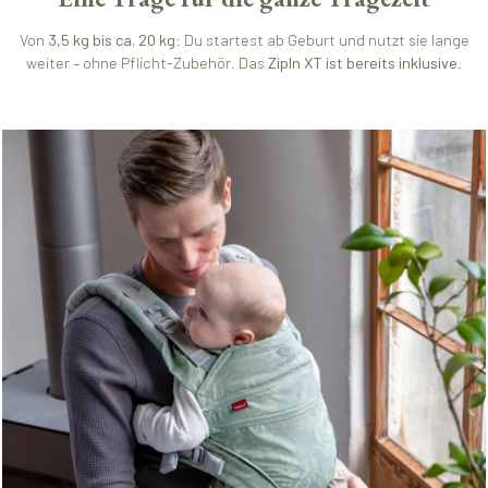
Von
3,5 kg bis ca. 20 kg
: Du startest ab Geburt und nutzt sie lange
weiter – ohne Pflicht-Zubehör. Das
ZipIn XT ist bereits inklusive
.