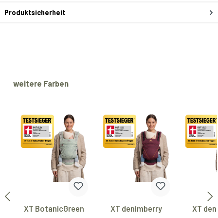
Produktsicherheit
Produktgalerie überspringen
weitere Farben
XT BotanicGreen
XT denimberry
XT den