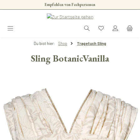
Empfohlen von Fachpersonen
Zum Hauptinhalt springen
Du bist hier:
Shop
Tragetuch Sling
Sling BotanicVanilla
Bildergalerie überspringen