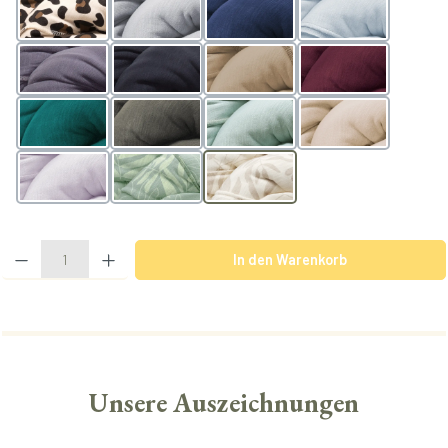
Leo
lightgrey
navy
arctic
slate
black
nougat
berry
teal
olive
mint
powder
lavender
BotanicGreen
BotanicVanilla
Produkt Anzahl: Gib den gewünschten Wert ein oder benutze die Schaltflächen u
In den Warenkorb
Unsere Auszeichnungen