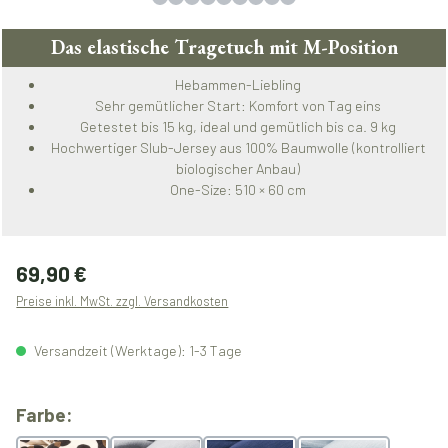
Das elastische Tragetuch mit M-Position
Hebammen-Liebling
Sehr gemütlicher Start: Komfort von Tag eins
Getestet bis 15 kg, ideal und gemütlich bis ca. 9 kg
Hochwertiger Slub-Jersey aus 100% Baumwolle (kontrolliert
biologischer Anbau)
One-Size: 510 × 60 cm
Regulärer Preis:
69,90 €
Preise inkl. MwSt. zzgl. Versandkosten
Versandzeit (Werktage): 1-3 Tage
auswählen
Farbe: