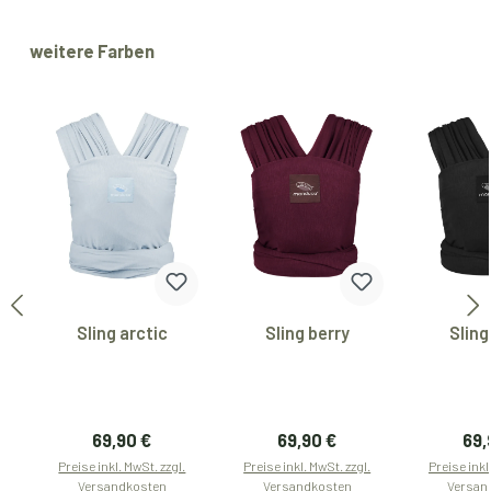
Produktgalerie überspringen
weitere Farben
Sling arctic
Sling berry
Sling
Regulärer Preis:
Regulärer Preis:
Reg
69,90 €
69,90 €
69,
Preise inkl. MwSt. zzgl.
Preise inkl. MwSt. zzgl.
Preise inkl
Versandkosten
Versandkosten
Versan