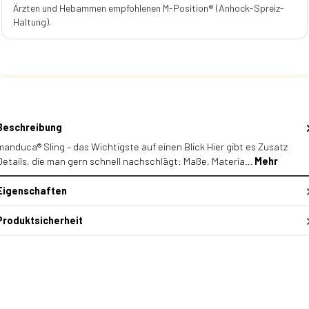
Ärzten und Hebammen empfohlenen M-Position® (Anhock-Spreiz-
Haltung).
Beschreibung
manduca® Sling – das Wichtigste auf einen Blick Hier gibt es Zusatz
Details, die man gern schnell nachschlägt: Maße, Materia…
Mehr
Eigenschaften
Produktsicherheit