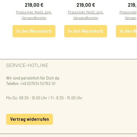
Regulärer Preis:
Regulärer Preis:
Regu
219,00 €
219,00 €
219
Preise inkl. MwSt. zzgl.
Preise inkl. MwSt. zzgl.
Preise inkl
Versandkosten
Versandkosten
Versan
In den Warenkorb
In den Warenkorb
In den 
SERVICE-HOTLINE
Wir sind persönlich für Dich da:
Telefon:
+49 (0)7634 50762-01
Mo-Do: 08:30 - 16:00 Uhr / Fr: 8:30 - 15.00 Uhr
Vertrag widerrufen