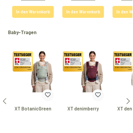
In den Warenkorb
In den Warenkorb
In den 
Produktgalerie überspringen
Baby-Tragen
XT BotanicGreen
XT denimberry
XT den