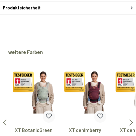
Produktsicherheit
Produktgalerie überspringen
weitere Farben
XT BotanicGreen
XT denimberry
XT den