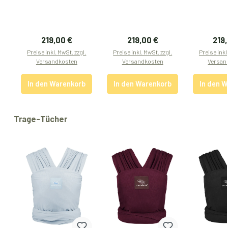
Regulärer Preis:
Regulärer Preis:
Regu
219,00 €
219,00 €
219
Preise inkl. MwSt. zzgl.
Preise inkl. MwSt. zzgl.
Preise inkl
Versandkosten
Versandkosten
Versan
In den Warenkorb
In den Warenkorb
In den 
Produktgalerie überspringen
Trage-Tücher