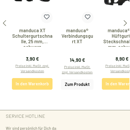
manduca XT
manduca®
manduca®
Schultergurtschna
Verbindungsgu
Hüftgur
lle, 25 mm,
rt XT
Steckschnall
schwarz
mm, schw
Regulärer Preis:
Regulär
3,90 €
8,90 €
Regulärer Preis:
14,90 €
Preise inkl. MwSt. zzgl.
Preise inkl. MwSt
Preise inkl. MwSt.
Versandkosten
Versandkos
zzgl. Versandkosten
In den Warenkorb
In den Ware
Zum Produkt
SERVICE HOTLINE
Wir sind persönlich für Dich da: