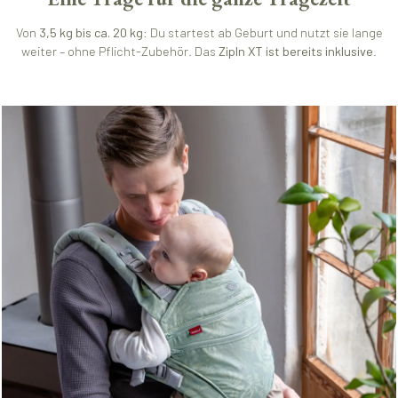
Von
3,5 kg bis ca. 20 kg
: Du startest ab Geburt und nutzt sie lange
weiter – ohne Pflicht-Zubehör. Das
ZipIn XT ist bereits inklusive
.