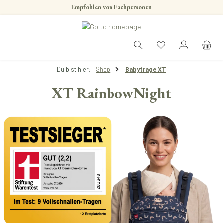
Empfohlen von Fachpersonen
Zum Hauptinhalt springen
Du bist hier:
Shop
Babytrage XT
XT RainbowNight
Bildergalerie überspringen