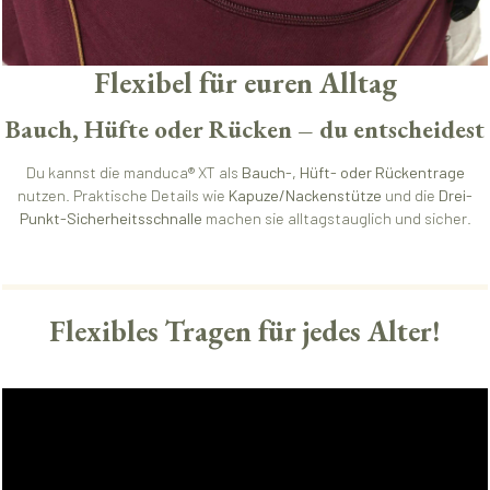
Flexibel für euren Alltag
Bauch, Hüfte oder Rücken – du entscheidest
Du kannst die manduca® XT als
Bauch-, Hüft- oder Rückentrage
nutzen. Praktische Details wie
Kapuze/Nackenstütze
und die
Drei-
Punkt-Sicherheitsschnalle
machen sie alltagstauglich und sicher.
Flexibles Tragen für jedes Alter!