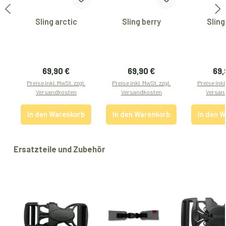
Sling arctic
Sling berry
Sling
Regulärer Preis:
Regulärer Preis:
Reg
69,90 €
69,90 €
69,
Preise inkl. MwSt. zzgl.
Preise inkl. MwSt. zzgl.
Preise inkl
Versandkosten
Versandkosten
Versan
In den Warenkorb
In den Warenkorb
In den 
Produktgalerie überspringen
Ersatzteile und Zubehör