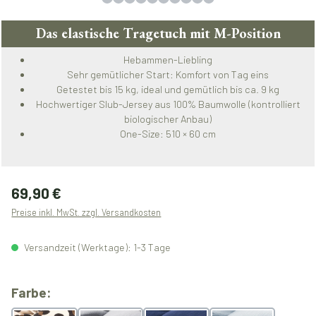
Das elastische Tragetuch mit M-Position
Hebammen-Liebling
Sehr gemütlicher Start: Komfort von Tag eins
Getestet bis 15 kg, ideal und gemütlich bis ca. 9 kg
Hochwertiger Slub-Jersey aus 100% Baumwolle (kontrolliert
biologischer Anbau)
One-Size: 510 × 60 cm
Regulärer Preis:
69,90 €
Preise inkl. MwSt. zzgl. Versandkosten
Versandzeit (Werktage): 1-3 Tage
auswählen
Farbe: