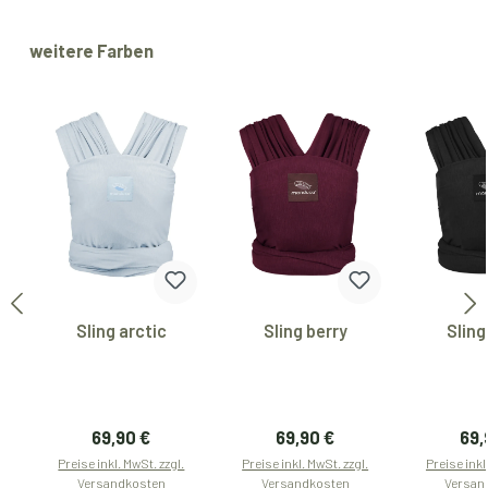
Produktgalerie überspringen
weitere Farben
Sling arctic
Sling berry
Sling
Regulärer Preis:
Regulärer Preis:
Reg
69,90 €
69,90 €
69,
Preise inkl. MwSt. zzgl.
Preise inkl. MwSt. zzgl.
Preise inkl
Versandkosten
Versandkosten
Versan