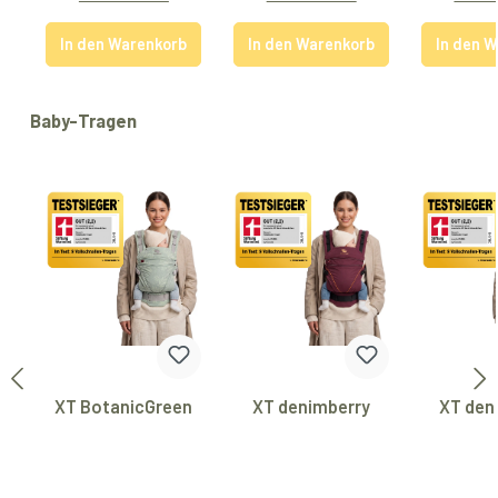
In den Warenkorb
In den Warenkorb
In den 
Produktgalerie überspringen
Baby-Tragen
XT BotanicGreen
XT denimberry
XT den