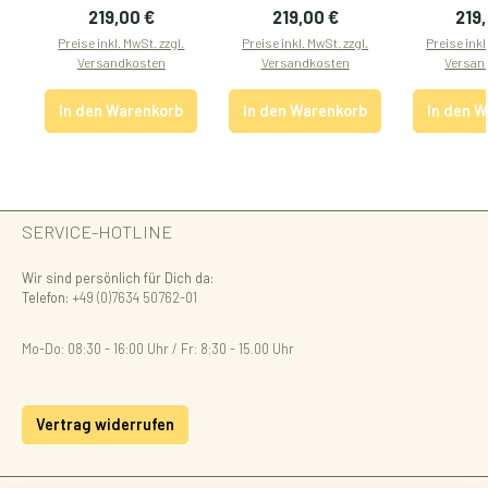
Regulärer Preis:
Regulärer Preis:
Regu
219,00 €
219,00 €
219
Preise inkl. MwSt. zzgl.
Preise inkl. MwSt. zzgl.
Preise inkl
Versandkosten
Versandkosten
Versan
In den Warenkorb
In den Warenkorb
In den 
SERVICE-HOTLINE
Wir sind persönlich für Dich da:
Telefon:
+49 (0)7634 50762-01
Mo-Do: 08:30 - 16:00 Uhr / Fr: 8:30 - 15.00 Uhr
Vertrag widerrufen