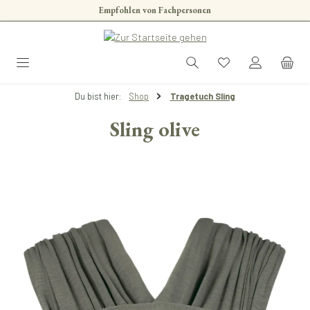
Empfohlen von Fachpersonen
Zum Hauptinhalt springen
Du bist hier:
Shop
Tragetuch Sling
Sling olive
Bildergalerie überspringen