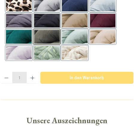
Leo
lightgrey
navy
arctic
slate
black
nougat
berry
teal
olive
mint
powder
lavender
BotanicGreen
BotanicVanilla
Produkt Anzahl: Gib den gewünschten Wert ein oder benutze die Schaltflächen u
In den Warenkorb
Unsere Auszeichnungen