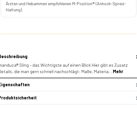
Ärzten und Hebammen empfohlenen M-Position® (Anhock-Spreiz-
Haltung).
Beschreibung
manduca® Sling – das Wichtigste auf einen Blick Hier gibt es Zusatz
Details, die man gern schnell nachschlägt: Maße, Materia…
Mehr
Eigenschaften
Produktsicherheit