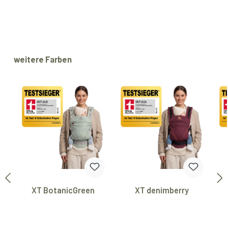
Skip product gallery
weitere Farben
XT BotanicGreen
XT denimberry