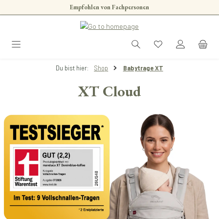
Empfohlen von Fachpersonen
Skip to main content
Du bist hier:
Shop
Babytrage XT
XT Cloud
Skip image gallery