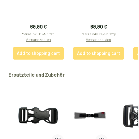
Regular price:
Regular price:
69,90 €
69,90 €
Preise inkl. MwSt. zzgl.
Preise inkl. MwSt. zzgl.
Versandkosten
Versandkosten
Add to shopping cart
Add to shopping cart
Skip product gallery
Ersatzteile und Zubehör