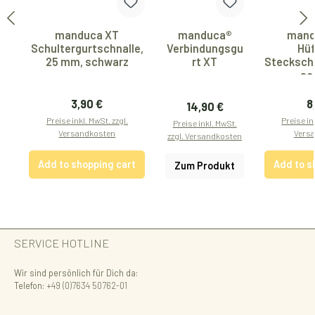
manduca XT
manduca®
mand
Schultergurtschnalle,
Verbindungsgu
Hüf
25 mm, schwarz
rt XT
Steckschn
sc
Regular price:
R
3,90 €
8
Regular price:
14,90 €
Preise inkl. MwSt. zzgl.
Preise in
Preise inkl. MwSt.
Versandkosten
Vers
zzgl. Versandkosten
Add to shopping cart
Add to s
Zum Produkt
SERVICE HOTLINE
Wir sind persönlich für Dich da:
Telefon:
+49 (0)7634 50762-01