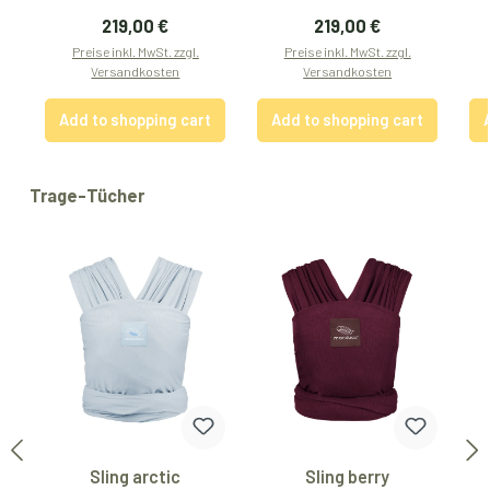
Regular price:
Regular price:
219,00 €
219,00 €
Preise inkl. MwSt. zzgl.
Preise inkl. MwSt. zzgl.
Versandkosten
Versandkosten
Add to shopping cart
Add to shopping cart
Skip product gallery
Trage-Tücher
Sling arctic
Sling berry