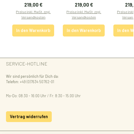
Regulärer Preis:
Regulärer Preis:
Regu
219,00 €
219,00 €
219
Preise inkl. MwSt. zzgl.
Preise inkl. MwSt. zzgl.
Preise inkl
Versandkosten
Versandkosten
Versan
In den Warenkorb
In den Warenkorb
In den 
SERVICE-HOTLINE
Wir sind persönlich für Dich da:
Telefon:
+49 (0)7634 50762-01
Mo-Do: 08:30 - 16:00 Uhr / Fr: 8:30 - 15.00 Uhr
Vertrag widerrufen