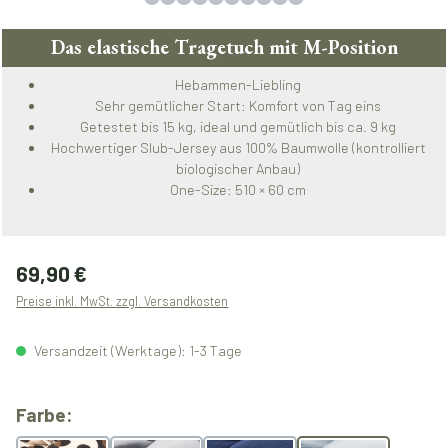
Das elastische Tragetuch mit M-Position
Hebammen-Liebling
Sehr gemütlicher Start: Komfort von Tag eins
Getestet bis 15 kg, ideal und gemütlich bis ca. 9 kg
Hochwertiger Slub-Jersey aus 100% Baumwolle (kontrolliert
biologischer Anbau)
One-Size: 510 × 60 cm
Regulärer Preis:
69,90 €
Preise inkl. MwSt. zzgl. Versandkosten
Versandzeit (Werktage): 1-3 Tage
auswählen
Farbe: