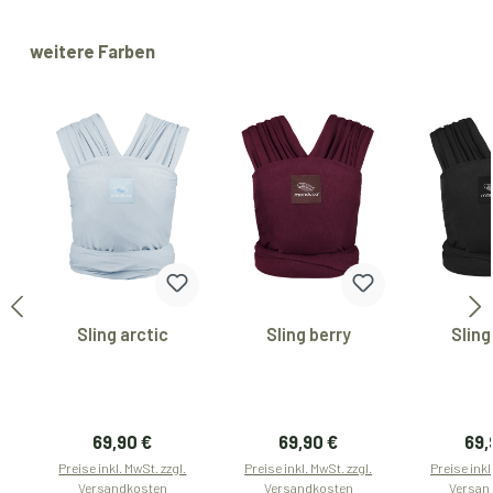
Produktgalerie überspringen
weitere Farben
Sling arctic
Sling berry
Sling
Regulärer Preis:
Regulärer Preis:
Reg
69,90 €
69,90 €
69,
Preise inkl. MwSt. zzgl.
Preise inkl. MwSt. zzgl.
Preise inkl
Versandkosten
Versandkosten
Versan