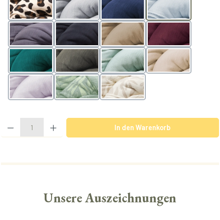
Leo
lightgrey
navy
arctic
slate
black
nougat
berry
teal
olive
mint
powder
lavender
BotanicGreen
BotanicVanilla
Produkt Anzahl: Gib den gewünschten Wert ein oder benutze die Schaltflächen u
In den Warenkorb
Unsere Auszeichnungen