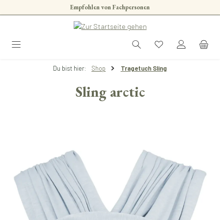
Empfohlen von Fachpersonen
Zum Hauptinhalt springen
Du bist hier:
Shop
Tragetuch Sling
Sling arctic
Bildergalerie überspringen