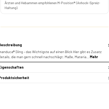
Ärzten und Hebammen empfohlenen M-Position® (Anhock-Spreiz-
Haltung).
Beschreibung
manduca® Sling – das Wichtigste auf einen Blick Hier gibt es Zusatz
Details, die man gern schnell nachschlägt: Maße, Materia…
Mehr
Eigenschaften
Produktsicherheit