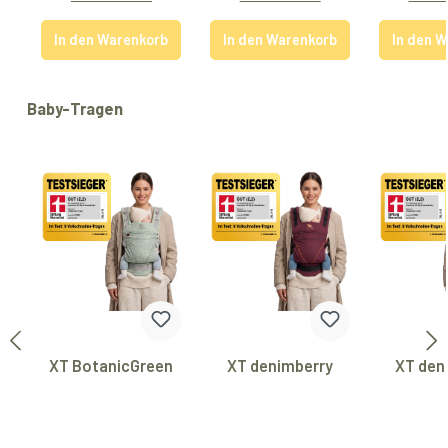
In den Warenkorb
In den Warenkorb
In den 
Produktgalerie überspringen
Baby-Tragen
XT BotanicGreen
XT denimberry
XT den