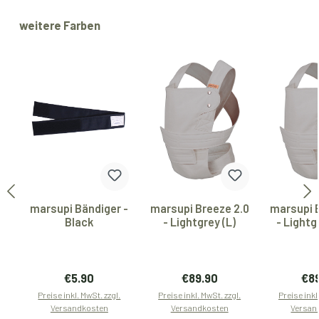
Produktgalerie überspringen
weitere Farben
marsupi Bändiger -
marsupi Breeze 2.0
marsupi 
Black
- Lightgrey (L)
- Lightg
Regulärer Preis:
Regulärer Preis:
Reg
€5.90
€89.90
€8
Preise inkl. MwSt. zzgl.
Preise inkl. MwSt. zzgl.
Preise inkl
Versandkosten
Versandkosten
Versan