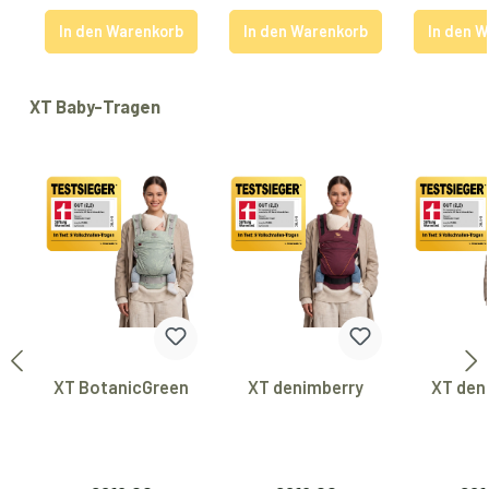
In den Warenkorb
In den Warenkorb
In den 
Produktgalerie überspringen
XT Baby-Tragen
XT BotanicGreen
XT denimberry
XT den