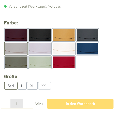
Versandzeit (Werktage): 1-3 days
auswählen
Farbe:
Berry
Black
Butterscotch
Grey
Light Grey
Lilac
Natur
Ocean
Olive
Pistachio
Rubyred
auswählen
Größe
S/M
L
XL
XXL
(Diese Option ist zurzeit nicht verfügbar.)
Produkt Anzahl: Gib den gewünschten Wert ein oder benutze die Schaltflächen u
Stück
In den Warenkorb