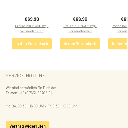
Regulärer Preis:
Regulärer Preis:
Reg
€69.90
€69.90
€6
Preise inkl. MwSt. zzgl.
Preise inkl. MwSt. zzgl.
Preise inkl
Versandkosten
Versandkosten
Versan
In den Warenkorb
In den Warenkorb
In den 
SERVICE-HOTLINE
Wir sind persönlich für Dich da:
Telefon:
+49 (0)7634 50762-01
Mo-Do: 08:30 - 16:00 Uhr / Fr: 8:30 - 15.00 Uhr
Vertrag widerrufen