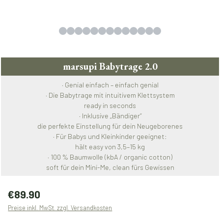
marsupi Babytrage 2.0
· Genial einfach – einfach genial
· Die Babytrage mit intuitivem Klettsystem
ready in seconds
· Inklusive „Bändiger“
die perfekte Einstellung für dein Neugeborenes
· Für Babys und Kleinkinder geeignet:
hält easy von 3,5–15 kg
· 100 % Baumwolle (kbA / organic cotton)
soft für dein Mini-Me, clean fürs Gewissen
Regulärer Preis:
€89.90
Preise inkl. MwSt. zzgl. Versandkosten