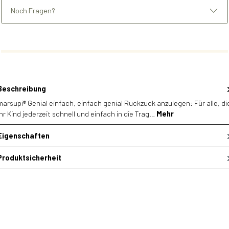
Noch Fragen?
Beschreibung
marsupi® Genial einfach, einfach genial Ruckzuck anzulegen: Für alle, di
ihr Kind jederzeit schnell und einfach in die Trag…
Mehr
Eigenschaften
Produktsicherheit