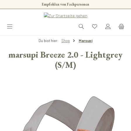
Empfohlen von Fachpersonen
Zum Hauptinhalt springen
Du bist hier:
Shop
Marsupi
marsupi Breeze 2.0 - Lightgrey
(S/M)
Bildergalerie überspringen