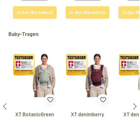
In den Warenkorb
In den Warenkorb
In den 
Produktgalerie überspringen
Baby-Tragen
XT BotanicGreen
XT denimberry
XT den