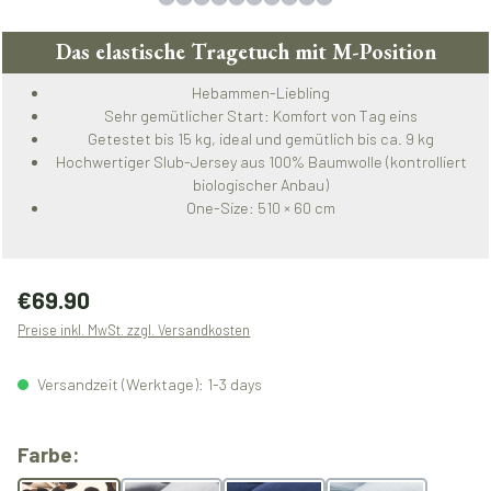
Das elastische Tragetuch mit M-Position
Hebammen-Liebling
Sehr gemütlicher Start: Komfort von Tag eins
Getestet bis 15 kg, ideal und gemütlich bis ca. 9 kg
Hochwertiger Slub-Jersey aus 100% Baumwolle (kontrolliert
biologischer Anbau)
One-Size: 510 × 60 cm
Regulärer Preis:
€69.90
Preise inkl. MwSt. zzgl. Versandkosten
Versandzeit (Werktage): 1-3 days
auswählen
Farbe: