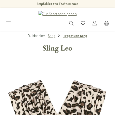
Empfohlen von Fachpersonen
Zum Hauptinhalt springen
Du bist hier:
Shop
Tragetuch Sling
Sling Leo
Bildergalerie überspringen