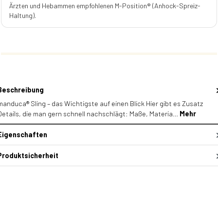
Ärzten und Hebammen empfohlenen M-Position® (Anhock-Spreiz-
Haltung).
Beschreibung
manduca® Sling – das Wichtigste auf einen Blick Hier gibt es Zusatz
Details, die man gern schnell nachschlägt: Maße, Materia…
Mehr
Eigenschaften
Produktsicherheit