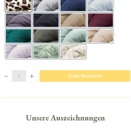
Leo
lightgrey
navy
arctic
slate
black
nougat
berry
teal
olive
mint
powder
lavender
BotanicGreen
BotanicVanilla
Produkt Anzahl: Gib den gewünschten Wert ein oder benutze die Schaltflächen u
In den Warenkorb
Unsere Auszeichnungen