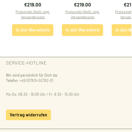
Regulärer Preis:
Regulärer Preis:
Regu
€219.00
€219.00
€21
Preise inkl. MwSt. zzgl.
Preise inkl. MwSt. zzgl.
Preise inkl
Versandkosten
Versandkosten
Versan
In den Warenkorb
In den Warenkorb
In den 
SERVICE-HOTLINE
Wir sind persönlich für Dich da:
Telefon:
+49 (0)7634 50762-01
Mo-Do: 08:30 - 16:00 Uhr / Fr: 8:30 - 15.00 Uhr
Vertrag widerrufen